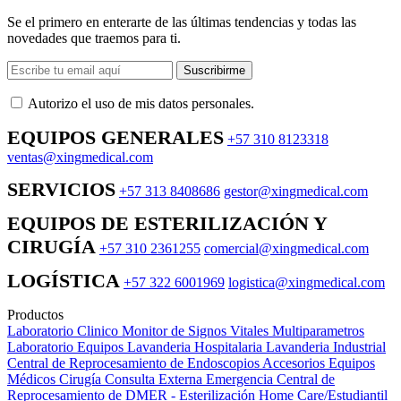
Se el primero en enterarte de las últimas tendencias y todas las
novedades que traemos para ti.
Suscribirme
Autorizo ​​el uso de mis datos personales.
EQUIPOS GENERALES
+57 310 8123318
ventas@xingmedical.com
SERVICIOS
+57 313 8408686
gestor@xingmedical.com
EQUIPOS DE ESTERILIZACIÓN Y
CIRUGÍA
+57 310 2361255
comercial@xingmedical.com
LOGÍSTICA
+57 322 6001969
logistica@xingmedical.com
Productos
Laboratorio Clinico
Monitor de Signos Vitales Multiparametros
Laboratorio Equipos
Lavanderia Hospitalaria
Lavanderia Industrial
Central de Reprocesamiento de Endoscopios
Accesorios Equipos
Médicos
Cirugía
Consulta Externa
Emergencia
Central de
Reprocesamiento de DMER - Esterilización
Home Care/Estudiantil