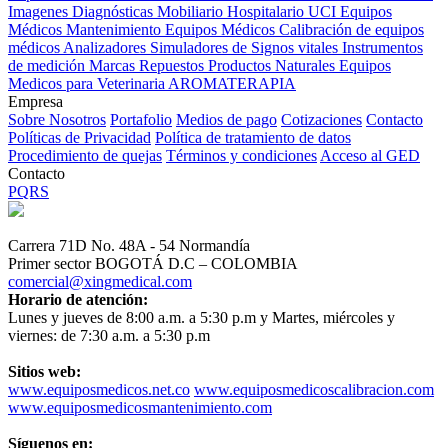
Imagenes Diagnósticas
Mobiliario Hospitalario
UCI
Equipos
Médicos
Mantenimiento Equipos Médicos
Calibración de equipos
médicos
Analizadores
Simuladores de Signos vitales
Instrumentos
de medición
Marcas
Repuestos
Productos Naturales
Equipos
Medicos para Veterinaria
AROMATERAPIA
Empresa
Sobre Nosotros
Portafolio
Medios de pago
Cotizaciones
Contacto
Políticas de Privacidad
Política de tratamiento de datos
Procedimiento de quejas
Términos y condiciones
Acceso al GED
Contacto
PQRS
Carrera 71D No. 48A - 54 Normandía
Primer sector BOGOTÁ D.C – COLOMBIA
comercial@xingmedical.com
Horario de atención:
Lunes y jueves de 8:00 a.m. a 5:30 p.m y Martes, miércoles y
viernes: de 7:30 a.m. a 5:30 p.m
Sitios web:
www.equiposmedicos.net.co
www.equiposmedicoscalibracion.com
www.equiposmedicosmantenimiento.com
Síguenos en: