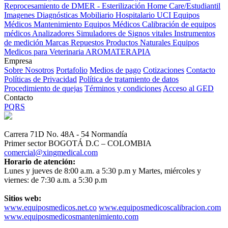
Reprocesamiento de DMER - Esterilización
Home Care/Estudiantil
Imagenes Diagnósticas
Mobiliario Hospitalario
UCI
Equipos
Médicos
Mantenimiento Equipos Médicos
Calibración de equipos
médicos
Analizadores
Simuladores de Signos vitales
Instrumentos
de medición
Marcas
Repuestos
Productos Naturales
Equipos
Medicos para Veterinaria
AROMATERAPIA
Empresa
Sobre Nosotros
Portafolio
Medios de pago
Cotizaciones
Contacto
Políticas de Privacidad
Política de tratamiento de datos
Procedimiento de quejas
Términos y condiciones
Acceso al GED
Contacto
PQRS
Carrera 71D No. 48A - 54 Normandía
Primer sector BOGOTÁ D.C – COLOMBIA
comercial@xingmedical.com
Horario de atención:
Lunes y jueves de 8:00 a.m. a 5:30 p.m y Martes, miércoles y
viernes: de 7:30 a.m. a 5:30 p.m
Sitios web:
www.equiposmedicos.net.co
www.equiposmedicoscalibracion.com
www.equiposmedicosmantenimiento.com