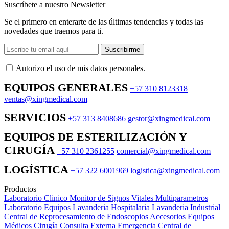
Suscríbete a nuestro Newsletter
Se el primero en enterarte de las últimas tendencias y todas las
novedades que traemos para ti.
Suscribirme
Autorizo ​​el uso de mis datos personales.
EQUIPOS GENERALES
+57 310 8123318
ventas@xingmedical.com
SERVICIOS
+57 313 8408686
gestor@xingmedical.com
EQUIPOS DE ESTERILIZACIÓN Y
CIRUGÍA
+57 310 2361255
comercial@xingmedical.com
LOGÍSTICA
+57 322 6001969
logistica@xingmedical.com
Productos
Laboratorio Clinico
Monitor de Signos Vitales Multiparametros
Laboratorio Equipos
Lavanderia Hospitalaria
Lavanderia Industrial
Central de Reprocesamiento de Endoscopios
Accesorios Equipos
Médicos
Cirugía
Consulta Externa
Emergencia
Central de