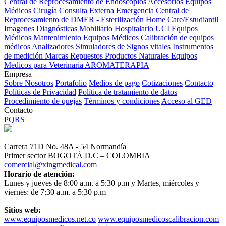
Central de Reprocesamiento de Endoscopios
Accesorios Equipos
Médicos
Cirugía
Consulta Externa
Emergencia
Central de
Reprocesamiento de DMER - Esterilización
Home Care/Estudiantil
Imagenes Diagnósticas
Mobiliario Hospitalario
UCI
Equipos
Médicos
Mantenimiento Equipos Médicos
Calibración de equipos
médicos
Analizadores
Simuladores de Signos vitales
Instrumentos
de medición
Marcas
Repuestos
Productos Naturales
Equipos
Medicos para Veterinaria
AROMATERAPIA
Empresa
Sobre Nosotros
Portafolio
Medios de pago
Cotizaciones
Contacto
Políticas de Privacidad
Política de tratamiento de datos
Procedimiento de quejas
Términos y condiciones
Acceso al GED
Contacto
PQRS
Carrera 71D No. 48A - 54 Normandía
Primer sector BOGOTÁ D.C – COLOMBIA
comercial@xingmedical.com
Horario de atención:
Lunes y jueves de 8:00 a.m. a 5:30 p.m y Martes, miércoles y
viernes: de 7:30 a.m. a 5:30 p.m
Sitios web:
www.equiposmedicos.net.co
www.equiposmedicoscalibracion.com