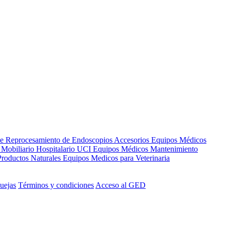
de Reprocesamiento de Endoscopios
Accesorios Equipos Médicos
s
Mobiliario Hospitalario
UCI
Equipos Médicos
Mantenimiento
Productos Naturales
Equipos Medicos para Veterinaria
uejas
Términos y condiciones
Acceso al GED