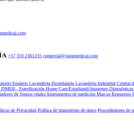
gmedical.com
ÍA
+57 310 2361255
comercial@xingmedical.com
atorio Equipos
Lavanderia Hospitalaria
Lavanderia Industrial
Central 
e DMER - Esterilización
Home Care/Estudiantil
Imagenes Diagnóstica
adores de Signos vitales
Instrumentos de medición
Marcas
Repuestos
íticas de Privacidad
Política de tratamiento de datos
Procedimiento de q