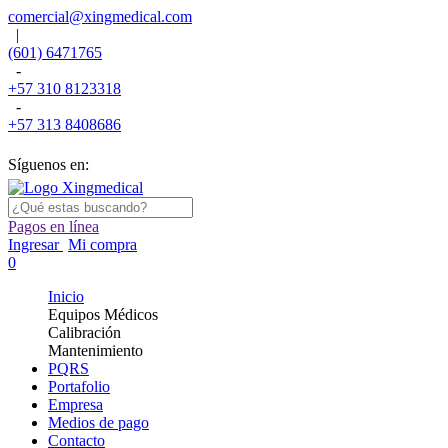
comercial@xingmedical.com
|
(601) 6471765
-
+57 310 8123318
-
+57 313 8408686
Síguenos en:
Pagos en línea
Ingresar
Mi compra
0
Inicio
Equipos Médicos
Calibración
Mantenimiento
PQRS
Portafolio
Empresa
Medios de pago
Contacto