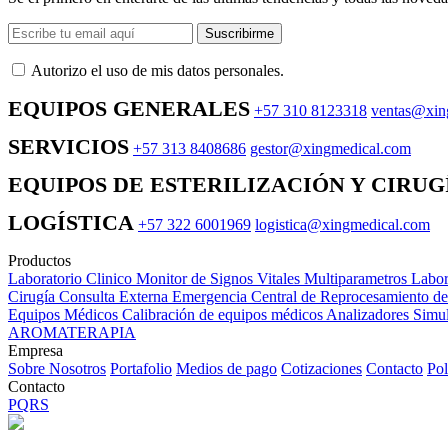
Suscribirme
Autorizo ​​el uso de mis datos personales.
EQUIPOS GENERALES
+57 310 8123318
ventas@xin
SERVICIOS
+57 313 8408686
gestor@xingmedical.com
EQUIPOS DE ESTERILIZACIÓN Y CIRUG
LOGÍSTICA
+57 322 6001969
logistica@xingmedical.com
Productos
Laboratorio Clinico
Monitor de Signos Vitales Multiparametros
Labor
Cirugía
Consulta Externa
Emergencia
Central de Reprocesamiento d
Equipos Médicos
Calibración de equipos médicos
Analizadores
Simul
AROMATERAPIA
Empresa
Sobre Nosotros
Portafolio
Medios de pago
Cotizaciones
Contacto
Pol
Contacto
PQRS