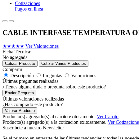
Cotizaciones
Pagos en línea
CABLE INTERFASE TEMPERATURA OR
★
★
★
★
★
Ver Valoraciones
Ficha Técnica:
No agregada
Cotizar Producto
Cotizar Varios Productos
Compartir:
Descripción
Preguntas
Valoraciones
Últimas preguntas realizadas
¿Tienes alguna duda o pregunta sobre este producto?
Enviar Pregunta
Últimas valoraciones realizadas
¿Has comprado este producto?
Valorar Producto
Producto(s) agregado(s) al carrito exitosamente.
Ver Carrito
Producto(s) agregado(s) a la cotizacion exitosamente.
Ver Cotizacione
Suscríbete a nuestro Newsletter
Se el primero en enterarte de las últimas tendencias y todas las noveda