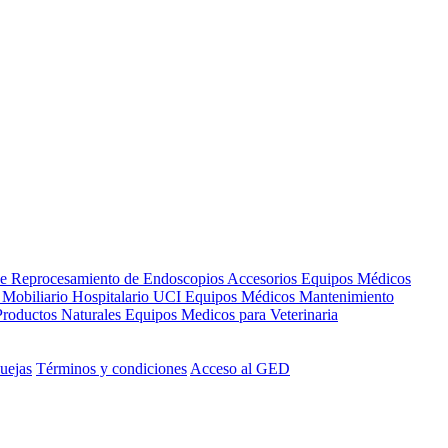
de Reprocesamiento de Endoscopios
Accesorios Equipos Médicos
s
Mobiliario Hospitalario
UCI
Equipos Médicos
Mantenimiento
Productos Naturales
Equipos Medicos para Veterinaria
uejas
Términos y condiciones
Acceso al GED