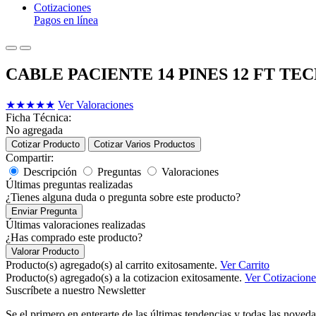
Cotizaciones
Pagos en línea
CABLE PACIENTE 14 PINES 12 FT T
★
★
★
★
★
Ver Valoraciones
Ficha Técnica:
No agregada
Cotizar Producto
Cotizar Varios Productos
Compartir:
Descripción
Preguntas
Valoraciones
Últimas preguntas realizadas
¿Tienes alguna duda o pregunta sobre este producto?
Enviar Pregunta
Últimas valoraciones realizadas
¿Has comprado este producto?
Valorar Producto
Producto(s) agregado(s) al carrito exitosamente.
Ver Carrito
Producto(s) agregado(s) a la cotizacion exitosamente.
Ver Cotizacione
Suscríbete a nuestro Newsletter
Se el primero en enterarte de las últimas tendencias y todas las noveda