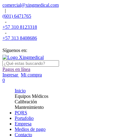
comercial@xingmedical.com
|
(601) 6471765
-
+57 310 8123318
-
+57 313 8408686
Síguenos en:
Pagos en línea
Ingresar
Mi compra
0
Inicio
Equipos Médicos
Calibración
Mantenimiento
PQRS
Portafolio
Empresa
Medios de pago
Contacto