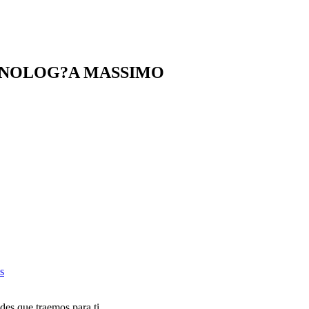
ECNOLOG?A MASSIMO
s
des que traemos para ti.