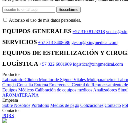
Suscribirme
Autorizo ​​el uso de mis datos personales.
EQUIPOS GENERALES
+57 310 8123318
ventas@xin
SERVICIOS
+57 313 8408686
gestor@xingmedical.com
EQUIPOS DE ESTERILIZACIÓN Y CIRUG
LOGÍSTICA
+57 322 6001969
logistica@xingmedical.com
Productos
Laboratorio Clinico
Monitor de Signos Vitales Multiparametros
Labor
Cirugía
Consulta Externa
Emergencia
Central de Reprocesamiento d
Equipos Médicos
Calibración de equipos médicos
Analizadores
Simul
AROMATERAPIA
Empresa
Sobre Nosotros
Portafolio
Medios de pago
Cotizaciones
Contacto
Pol
Contacto
PQRS