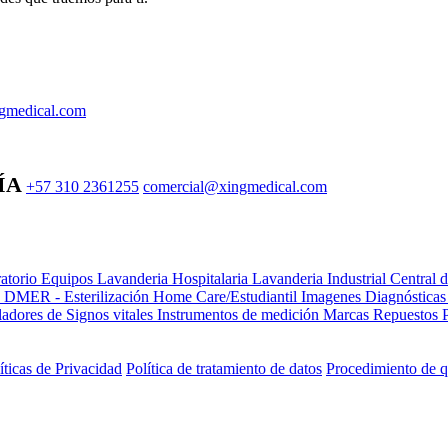
gmedical.com
ÍA
+57 310 2361255
comercial@xingmedical.com
atorio Equipos
Lavanderia Hospitalaria
Lavanderia Industrial
Central 
e DMER - Esterilización
Home Care/Estudiantil
Imagenes Diagnóstica
adores de Signos vitales
Instrumentos de medición
Marcas
Repuestos
íticas de Privacidad
Política de tratamiento de datos
Procedimiento de q