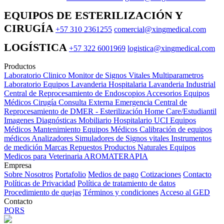
EQUIPOS DE ESTERILIZACIÓN Y
CIRUGÍA
+57 310 2361255
comercial@xingmedical.com
LOGÍSTICA
+57 322 6001969
logistica@xingmedical.com
Productos
Laboratorio Clinico
Monitor de Signos Vitales Multiparametros
Laboratorio Equipos
Lavanderia Hospitalaria
Lavanderia Industrial
Central de Reprocesamiento de Endoscopios
Accesorios Equipos
Médicos
Cirugía
Consulta Externa
Emergencia
Central de
Reprocesamiento de DMER - Esterilización
Home Care/Estudiantil
Imagenes Diagnósticas
Mobiliario Hospitalario
UCI
Equipos
Médicos
Mantenimiento Equipos Médicos
Calibración de equipos
médicos
Analizadores
Simuladores de Signos vitales
Instrumentos
de medición
Marcas
Repuestos
Productos Naturales
Equipos
Medicos para Veterinaria
AROMATERAPIA
Empresa
Sobre Nosotros
Portafolio
Medios de pago
Cotizaciones
Contacto
Políticas de Privacidad
Política de tratamiento de datos
Procedimiento de quejas
Términos y condiciones
Acceso al GED
Contacto
PQRS