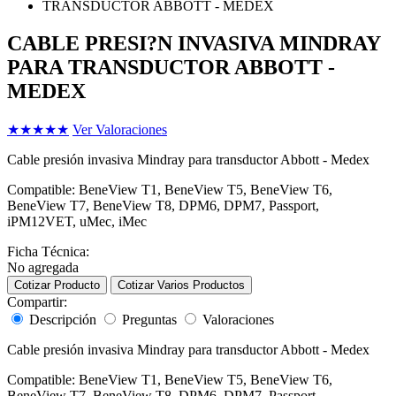
CABLE PRESI?N INVASIVA MINDRAY
PARA TRANSDUCTOR ABBOTT -
MEDEX
★
★
★
★
★
Ver Valoraciones
Cable presión invasiva Mindray para transductor Abbott - Medex
Compatible: BeneView T1, BeneView T5, BeneView T6,
BeneView T7, BeneView T8, DPM6, DPM7, Passport,
iPM12VET, uMec, iMec
Ficha Técnica:
No agregada
Cotizar Producto
Cotizar Varios Productos
Compartir:
Descripción
Preguntas
Valoraciones
Cable presión invasiva Mindray para transductor Abbott - Medex
Compatible: BeneView T1, BeneView T5, BeneView T6,
BeneView T7, BeneView T8, DPM6, DPM7, Passport,