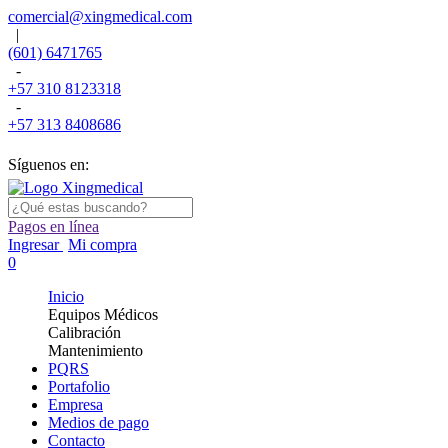
comercial@xingmedical.com
|
(601) 6471765
-
+57 310 8123318
-
+57 313 8408686
Síguenos en:
Pagos en línea
Ingresar
Mi compra
0
Inicio
Equipos Médicos
Calibración
Mantenimiento
PQRS
Portafolio
Empresa
Medios de pago
Contacto