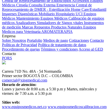
Central de Reprocesamiento de Endoscopios
Accesorios Equipos
Médicos
Cirugía
Consulta Externa
Emergencia
Central de
Reprocesamiento de DMER - Esterilización
Home Care/Estudiantil
Imagenes Diagnósticas
Mobiliario Hospitalario
UCI
Equipos
Médicos
Mantenimiento Equipos Médicos
Calibración de equipos
médicos
Analizadores
Simuladores de Signos vitales
Instrumentos
de medición
Marcas
Repuestos
Productos Naturales
Equipos
Medicos para Veterinaria
AROMATERAPIA
Empresa
Sobre Nosotros
Portafolio
Medios de pago
Cotizaciones
Contacto
Políticas de Privacidad
Política de tratamiento de datos
Procedimiento de quejas
Términos y condiciones
Acceso al GED
Contacto
PQRS
Carrera 71D No. 48A - 54 Normandía
Primer sector BOGOTÁ D.C – COLOMBIA
comercial@xingmedical.com
Horario de atención:
Lunes y jueves de 8:00 a.m. a 5:30 p.m y Martes, miércoles y
viernes: de 7:30 a.m. a 5:30 p.m
Sitios web:
www.equiposmedicos.net.co
www.equiposmedicoscalibracion.com