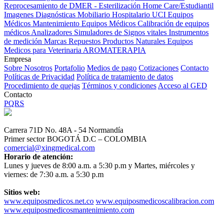
Reprocesamiento de DMER - Esterilización
Home Care/Estudiantil
Imagenes Diagnósticas
Mobiliario Hospitalario
UCI
Equipos
Médicos
Mantenimiento Equipos Médicos
Calibración de equipos
médicos
Analizadores
Simuladores de Signos vitales
Instrumentos
de medición
Marcas
Repuestos
Productos Naturales
Equipos
Medicos para Veterinaria
AROMATERAPIA
Empresa
Sobre Nosotros
Portafolio
Medios de pago
Cotizaciones
Contacto
Políticas de Privacidad
Política de tratamiento de datos
Procedimiento de quejas
Términos y condiciones
Acceso al GED
Contacto
PQRS
Carrera 71D No. 48A - 54 Normandía
Primer sector BOGOTÁ D.C – COLOMBIA
comercial@xingmedical.com
Horario de atención:
Lunes y jueves de 8:00 a.m. a 5:30 p.m y Martes, miércoles y
viernes: de 7:30 a.m. a 5:30 p.m
Sitios web:
www.equiposmedicos.net.co
www.equiposmedicoscalibracion.com
www.equiposmedicosmantenimiento.com