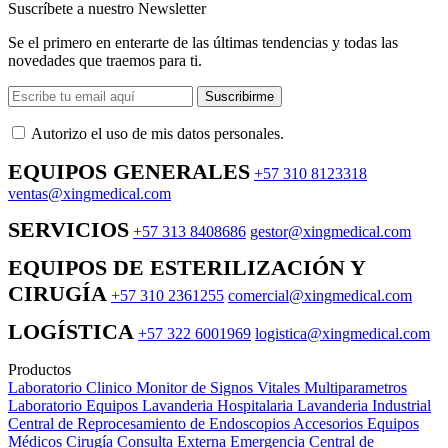
Suscríbete a nuestro Newsletter
Se el primero en enterarte de las últimas tendencias y todas las
novedades que traemos para ti.
Suscribirme
Autorizo ​​el uso de mis datos personales.
EQUIPOS GENERALES
+57 310 8123318
ventas@xingmedical.com
SERVICIOS
+57 313 8408686
gestor@xingmedical.com
EQUIPOS DE ESTERILIZACIÓN Y
CIRUGÍA
+57 310 2361255
comercial@xingmedical.com
LOGÍSTICA
+57 322 6001969
logistica@xingmedical.com
Productos
Laboratorio Clinico
Monitor de Signos Vitales Multiparametros
Laboratorio Equipos
Lavanderia Hospitalaria
Lavanderia Industrial
Central de Reprocesamiento de Endoscopios
Accesorios Equipos
Médicos
Cirugía
Consulta Externa
Emergencia
Central de