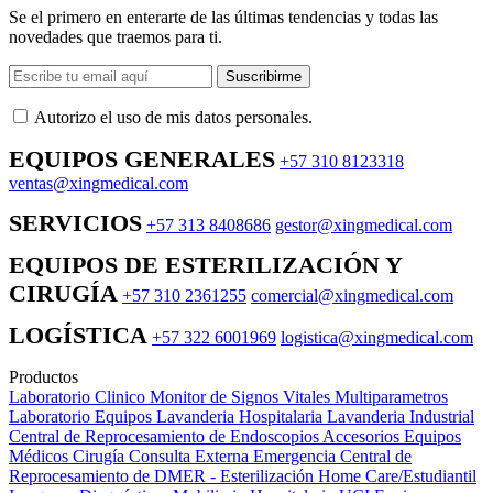
Se el primero en enterarte de las últimas tendencias y todas las
novedades que traemos para ti.
Suscribirme
Autorizo ​​el uso de mis datos personales.
EQUIPOS GENERALES
+57 310 8123318
ventas@xingmedical.com
SERVICIOS
+57 313 8408686
gestor@xingmedical.com
EQUIPOS DE ESTERILIZACIÓN Y
CIRUGÍA
+57 310 2361255
comercial@xingmedical.com
LOGÍSTICA
+57 322 6001969
logistica@xingmedical.com
Productos
Laboratorio Clinico
Monitor de Signos Vitales Multiparametros
Laboratorio Equipos
Lavanderia Hospitalaria
Lavanderia Industrial
Central de Reprocesamiento de Endoscopios
Accesorios Equipos
Médicos
Cirugía
Consulta Externa
Emergencia
Central de
Reprocesamiento de DMER - Esterilización
Home Care/Estudiantil