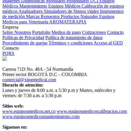
Imagenes Diagnósticas
Mobiliario Hospitalario
UCI
Equipos
Médicos
Mantenimiento Equipos Médicos
Calibración de equipos
médicos
Analizadores
Simuladores de Signos vitales
Instrumentos
de medición
Marcas
Repuestos
Productos Naturales
Equipos
Medicos para Veterinaria
AROMATERAPIA
Empresa
Sobre Nosotros
Portafolio
Medios de pago
Cotizaciones
Contacto
Políticas de Privacidad
Política de tratamiento de datos
Procedimiento de quejas
Términos y condiciones
Acceso al GED
Contacto
PQRS
Carrera 71D No. 48A - 54 Normandía
Primer sector BOGOTÁ D.C – COLOMBIA
comercial@xingmedical.com
Horario de atención:
Lunes y jueves de 8:00 a.m. a 5:30 p.m y Martes, miércoles y
viernes: de 7:30 a.m. a 5:30 p.m
Sitios web:
www.equiposmedicos.net.co
www.equiposmedicoscalibracion.com
www.equiposmedicosmantenimiento.com
Síguenos en: