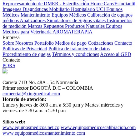
Reprocesamiento de DMER - Esterilización
Home Care/Estudiantil
Imagenes Diagnósticas
Mobiliario Hospitalario
UCI
Equipos
Médicos
Mantenimiento Equipos Médicos
Calibración de equipos
médicos
Analizadores
Simuladores de Signos vitales
Instrumentos
de medición
Marcas
Repuestos
Productos Naturales
Equipos
Medicos para Veterinaria
AROMATERAPIA
Empresa
Sobre Nosotros
Portafolio
Medios de pago
Cotizaciones
Contacto
Políticas de Privacidad
Política de tratamiento de datos
Procedimiento de quejas
Términos y condiciones
Acceso al GED
Contacto
PQRS
Carrera 71D No. 48A - 54 Normandía
Primer sector BOGOTÁ D.C – COLOMBIA
comercial@xingmedical.com
Horario de atención:
Lunes y jueves de 8:00 a.m. a 5:30 p.m y Martes, miércoles y
viernes: de 7:30 a.m. a 5:30 p.m
Sitios web:
www.equiposmedicos.net.co
www.equiposmedicoscalibracion.com
www.equiposmedicosmantenimiento.com