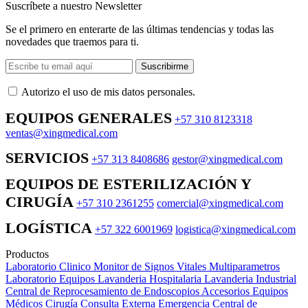
Suscríbete a nuestro Newsletter
Se el primero en enterarte de las últimas tendencias y todas las
novedades que traemos para ti.
Suscribirme
Autorizo ​​el uso de mis datos personales.
EQUIPOS GENERALES
+57 310 8123318
ventas@xingmedical.com
SERVICIOS
+57 313 8408686
gestor@xingmedical.com
EQUIPOS DE ESTERILIZACIÓN Y
CIRUGÍA
+57 310 2361255
comercial@xingmedical.com
LOGÍSTICA
+57 322 6001969
logistica@xingmedical.com
Productos
Laboratorio Clinico
Monitor de Signos Vitales Multiparametros
Laboratorio Equipos
Lavanderia Hospitalaria
Lavanderia Industrial
Central de Reprocesamiento de Endoscopios
Accesorios Equipos
Médicos
Cirugía
Consulta Externa
Emergencia
Central de