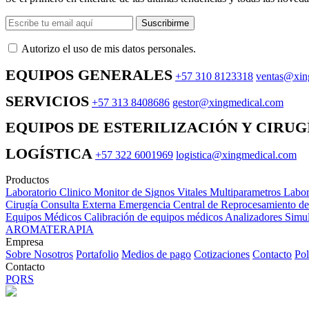
Suscribirme
Autorizo ​​el uso de mis datos personales.
EQUIPOS GENERALES
+57 310 8123318
ventas@xin
SERVICIOS
+57 313 8408686
gestor@xingmedical.com
EQUIPOS DE ESTERILIZACIÓN Y CIRUG
LOGÍSTICA
+57 322 6001969
logistica@xingmedical.com
Productos
Laboratorio Clinico
Monitor de Signos Vitales Multiparametros
Labor
Cirugía
Consulta Externa
Emergencia
Central de Reprocesamiento d
Equipos Médicos
Calibración de equipos médicos
Analizadores
Simul
AROMATERAPIA
Empresa
Sobre Nosotros
Portafolio
Medios de pago
Cotizaciones
Contacto
Pol
Contacto
PQRS