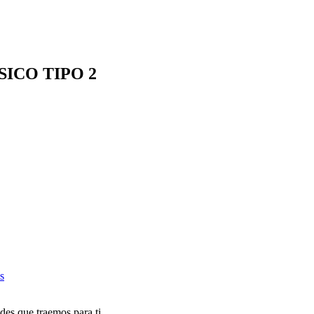
ICO TIPO 2
s
des que traemos para ti.