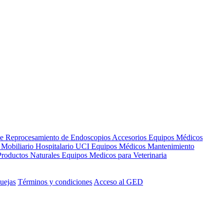
de Reprocesamiento de Endoscopios
Accesorios Equipos Médicos
s
Mobiliario Hospitalario
UCI
Equipos Médicos
Mantenimiento
Productos Naturales
Equipos Medicos para Veterinaria
uejas
Términos y condiciones
Acceso al GED