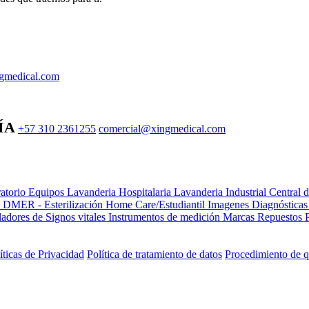
gmedical.com
ÍA
+57 310 2361255
comercial@xingmedical.com
atorio Equipos
Lavanderia Hospitalaria
Lavanderia Industrial
Central 
e DMER - Esterilización
Home Care/Estudiantil
Imagenes Diagnóstica
adores de Signos vitales
Instrumentos de medición
Marcas
Repuestos
íticas de Privacidad
Política de tratamiento de datos
Procedimiento de q