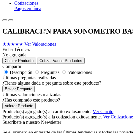
Cotizaciones
Pagos en línea
CALIBRACI?N PARA SONOMETRO BAS
★
★
★
★
★
Ver Valoraciones
Ficha Técnica:
No agregada
Cotizar Producto
Cotizar Varios Productos
Compartir:
Descripción
Preguntas
Valoraciones
Últimas preguntas realizadas
¿Tienes alguna duda o pregunta sobre este producto?
Enviar Pregunta
Últimas valoraciones realizadas
¿Has comprado este producto?
Valorar Producto
Producto(s) agregado(s) al carrito exitosamente.
Ver Carrito
Producto(s) agregado(s) a la cotizacion exitosamente.
Ver Cotizacione
Suscríbete a nuestro Newsletter
Se el primero en enterarte de las últimas tendencias y todas las noveda