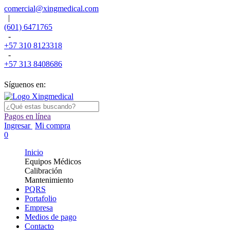
comercial@xingmedical.com
|
(601) 6471765
-
+57 310 8123318
-
+57 313 8408686
Síguenos en:
Pagos en línea
Ingresar
Mi compra
0
Inicio
Equipos Médicos
Calibración
Mantenimiento
PQRS
Portafolio
Empresa
Medios de pago
Contacto