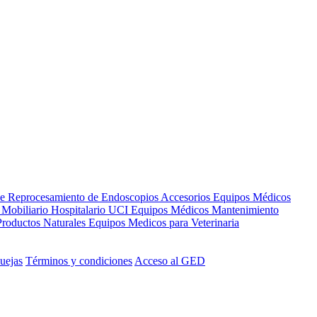
de Reprocesamiento de Endoscopios
Accesorios Equipos Médicos
s
Mobiliario Hospitalario
UCI
Equipos Médicos
Mantenimiento
Productos Naturales
Equipos Medicos para Veterinaria
uejas
Términos y condiciones
Acceso al GED