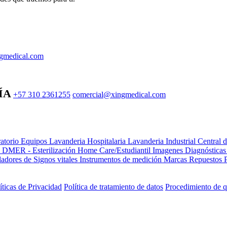
gmedical.com
ÍA
+57 310 2361255
comercial@xingmedical.com
atorio Equipos
Lavanderia Hospitalaria
Lavanderia Industrial
Central 
e DMER - Esterilización
Home Care/Estudiantil
Imagenes Diagnóstica
adores de Signos vitales
Instrumentos de medición
Marcas
Repuestos
íticas de Privacidad
Política de tratamiento de datos
Procedimiento de q