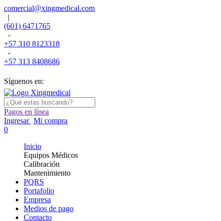
comercial@xingmedical.com
|
(601) 6471765
-
+57 310 8123318
-
+57 313 8408686
Síguenos en:
Pagos en línea
Ingresar
Mi compra
0
Inicio
Equipos Médicos
Calibración
Mantenimiento
PQRS
Portafolio
Empresa
Medios de pago
Contacto