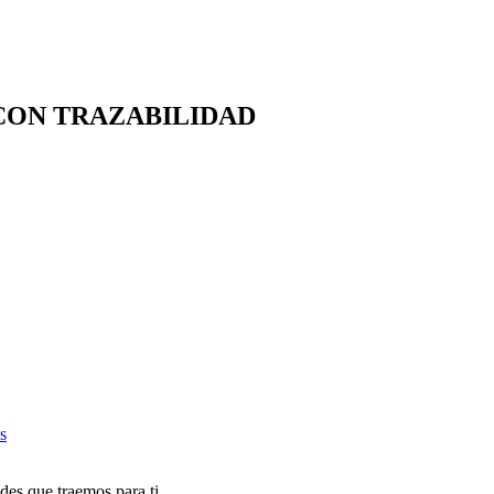
CON TRAZABILIDAD
s
des que traemos para ti.