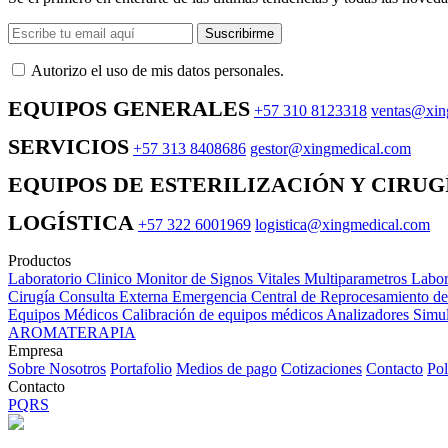
Suscribirme
Autorizo ​​el uso de mis datos personales.
EQUIPOS GENERALES
+57 310 8123318
ventas@xin
SERVICIOS
+57 313 8408686
gestor@xingmedical.com
EQUIPOS DE ESTERILIZACIÓN Y CIRUG
LOGÍSTICA
+57 322 6001969
logistica@xingmedical.com
Productos
Laboratorio Clinico
Monitor de Signos Vitales Multiparametros
Labor
Cirugía
Consulta Externa
Emergencia
Central de Reprocesamiento d
Equipos Médicos
Calibración de equipos médicos
Analizadores
Simul
AROMATERAPIA
Empresa
Sobre Nosotros
Portafolio
Medios de pago
Cotizaciones
Contacto
Pol
Contacto
PQRS