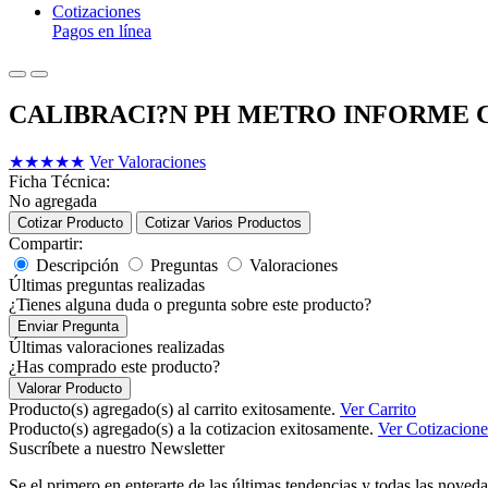
Cotizaciones
Pagos en línea
CALIBRACI?N PH METRO INFORME 
★
★
★
★
★
Ver Valoraciones
Ficha Técnica:
No agregada
Cotizar Producto
Cotizar Varios Productos
Compartir:
Descripción
Preguntas
Valoraciones
Últimas preguntas realizadas
¿Tienes alguna duda o pregunta sobre este producto?
Enviar Pregunta
Últimas valoraciones realizadas
¿Has comprado este producto?
Valorar Producto
Producto(s) agregado(s) al carrito exitosamente.
Ver Carrito
Producto(s) agregado(s) a la cotizacion exitosamente.
Ver Cotizacione
Suscríbete a nuestro Newsletter
Se el primero en enterarte de las últimas tendencias y todas las noveda