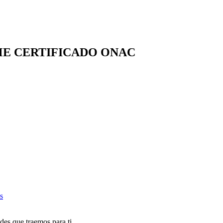
E CERTIFICADO ONAC
s
des que traemos para ti.