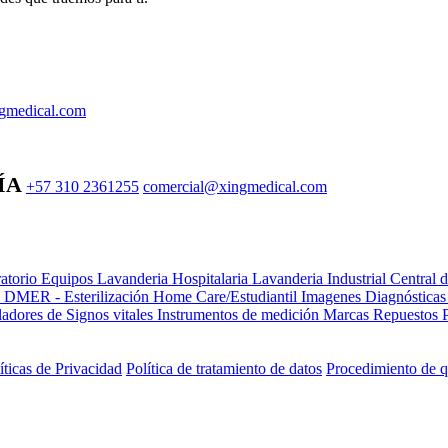
gmedical.com
ÍA
+57 310 2361255
comercial@xingmedical.com
atorio Equipos
Lavanderia Hospitalaria
Lavanderia Industrial
Central 
e DMER - Esterilización
Home Care/Estudiantil
Imagenes Diagnóstica
adores de Signos vitales
Instrumentos de medición
Marcas
Repuestos
íticas de Privacidad
Política de tratamiento de datos
Procedimiento de q