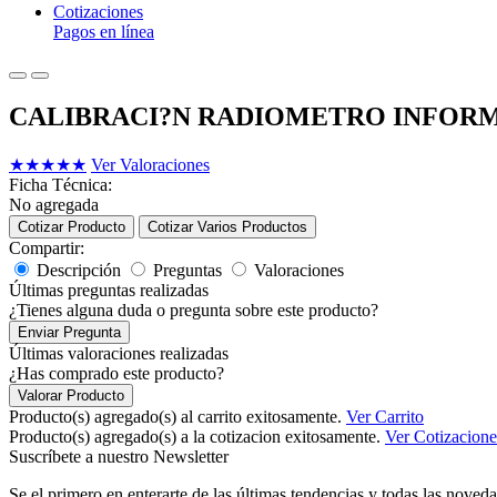
Cotizaciones
Pagos en línea
CALIBRACI?N RADIOMETRO INFORM
★
★
★
★
★
Ver Valoraciones
Ficha Técnica:
No agregada
Cotizar Producto
Cotizar Varios Productos
Compartir:
Descripción
Preguntas
Valoraciones
Últimas preguntas realizadas
¿Tienes alguna duda o pregunta sobre este producto?
Enviar Pregunta
Últimas valoraciones realizadas
¿Has comprado este producto?
Valorar Producto
Producto(s) agregado(s) al carrito exitosamente.
Ver Carrito
Producto(s) agregado(s) a la cotizacion exitosamente.
Ver Cotizacione
Suscríbete a nuestro Newsletter
Se el primero en enterarte de las últimas tendencias y todas las noveda