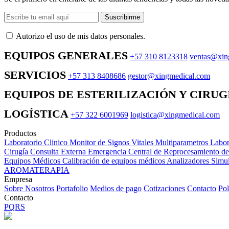
Suscribirme
Autorizo ​​el uso de mis datos personales.
EQUIPOS GENERALES
+57 310 8123318
ventas@xin
SERVICIOS
+57 313 8408686
gestor@xingmedical.com
EQUIPOS DE ESTERILIZACIÓN Y CIRUG
LOGÍSTICA
+57 322 6001969
logistica@xingmedical.com
Productos
Laboratorio Clinico
Monitor de Signos Vitales Multiparametros
Labor
Cirugía
Consulta Externa
Emergencia
Central de Reprocesamiento d
Equipos Médicos
Calibración de equipos médicos
Analizadores
Simul
AROMATERAPIA
Empresa
Sobre Nosotros
Portafolio
Medios de pago
Cotizaciones
Contacto
Pol
Contacto
PQRS