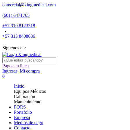
comercial@xingmedical.com
|
(601) 6471765
-
+57 310 8123318
-
+57 313 8408686
Síguenos en:
Pagos en línea
Ingresar
Mi compra
0
Inicio
Equipos Médicos
Calibración
Mantenimiento
PQRS
Portafolio
Empresa
Medios de pago
Contacto