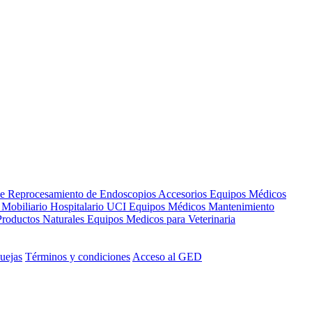
de Reprocesamiento de Endoscopios
Accesorios Equipos Médicos
s
Mobiliario Hospitalario
UCI
Equipos Médicos
Mantenimiento
Productos Naturales
Equipos Medicos para Veterinaria
uejas
Términos y condiciones
Acceso al GED