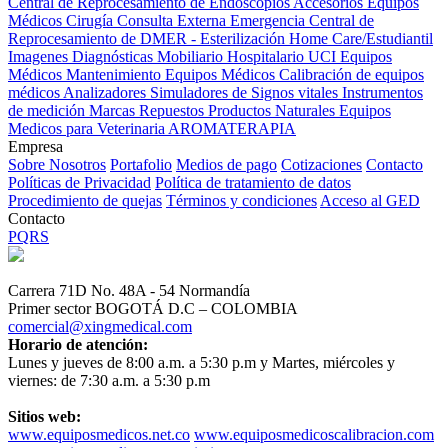
Central de Reprocesamiento de Endoscopios
Accesorios Equipos
Médicos
Cirugía
Consulta Externa
Emergencia
Central de
Reprocesamiento de DMER - Esterilización
Home Care/Estudiantil
Imagenes Diagnósticas
Mobiliario Hospitalario
UCI
Equipos
Médicos
Mantenimiento Equipos Médicos
Calibración de equipos
médicos
Analizadores
Simuladores de Signos vitales
Instrumentos
de medición
Marcas
Repuestos
Productos Naturales
Equipos
Medicos para Veterinaria
AROMATERAPIA
Empresa
Sobre Nosotros
Portafolio
Medios de pago
Cotizaciones
Contacto
Políticas de Privacidad
Política de tratamiento de datos
Procedimiento de quejas
Términos y condiciones
Acceso al GED
Contacto
PQRS
Carrera 71D No. 48A - 54 Normandía
Primer sector BOGOTÁ D.C – COLOMBIA
comercial@xingmedical.com
Horario de atención:
Lunes y jueves de 8:00 a.m. a 5:30 p.m y Martes, miércoles y
viernes: de 7:30 a.m. a 5:30 p.m
Sitios web:
www.equiposmedicos.net.co
www.equiposmedicoscalibracion.com