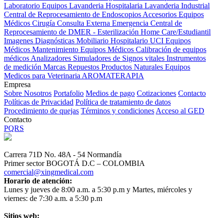
Laboratorio Equipos
Lavanderia Hospitalaria
Lavanderia Industrial
Central de Reprocesamiento de Endoscopios
Accesorios Equipos
Médicos
Cirugía
Consulta Externa
Emergencia
Central de
Reprocesamiento de DMER - Esterilización
Home Care/Estudiantil
Imagenes Diagnósticas
Mobiliario Hospitalario
UCI
Equipos
Médicos
Mantenimiento Equipos Médicos
Calibración de equipos
médicos
Analizadores
Simuladores de Signos vitales
Instrumentos
de medición
Marcas
Repuestos
Productos Naturales
Equipos
Medicos para Veterinaria
AROMATERAPIA
Empresa
Sobre Nosotros
Portafolio
Medios de pago
Cotizaciones
Contacto
Políticas de Privacidad
Política de tratamiento de datos
Procedimiento de quejas
Términos y condiciones
Acceso al GED
Contacto
PQRS
Carrera 71D No. 48A - 54 Normandía
Primer sector BOGOTÁ D.C – COLOMBIA
comercial@xingmedical.com
Horario de atención:
Lunes y jueves de 8:00 a.m. a 5:30 p.m y Martes, miércoles y
viernes: de 7:30 a.m. a 5:30 p.m
Sitios web: