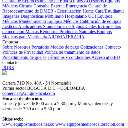
Central de Reprocesamiento de Endoscopios
Accesorios Equipos
Médicos
Cirugía
Consulta Externa
Emergencia
Central de
Reprocesamiento de DMER - Esterilización
Home Care/Estudiantil
Imagenes Diagnósticas
Mobiliario Hospitalario
UCI
Equipos
Médicos
Mantenimiento Equipos Médicos
Calibración de equipos
médicos
Analizadores
Simuladores de Signos vitales
Instrumentos
de medición
Marcas
Repuestos
Productos Naturales
Equipos
Medicos para Veterinaria
AROMATERAPIA
Empresa
Sobre Nosotros
Portafolio
Medios de pago
Cotizaciones
Contacto
Políticas de Privacidad
Política de tratamiento de datos
Procedimiento de quejas
Términos y condiciones
Acceso al GED
Contacto
PQRS
Carrera 71D No. 48A - 54 Normandía
Primer sector BOGOTÁ D.C – COLOMBIA
comercial@xingmedical.com
Horario de atención:
Lunes y jueves de 8:00 a.m. a 5:30 p.m y Martes, miércoles y
viernes: de 7:30 a.m. a 5:30 p.m
Sitios web:
www.equiposmedicos.net.co
www.equiposmedicoscalibracion.com