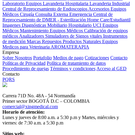
Laboratorio Equipos
Lavanderia Hospitalaria
Lavanderia Industrial
Central de Reprocesamiento de Endoscopios
Accesorios Equipos
Médicos
Cirugía
Consulta Externa
Emergencia
Central de
Reprocesamiento de DMER - Esterilización
Home Care/Estudiantil
Imagenes Diagnósticas
Mobiliario Hospitalario
UCI
Equipos
Médicos
Mantenimiento Equipos Médicos
Calibración de equipos
médicos
Analizadores
Simuladores de Signos vitales
Instrumentos
de medición
Marcas
Repuestos
Productos Naturales
Equipos
Medicos para Veterinaria
AROMATERAPIA
Empresa
Sobre Nosotros
Portafolio
Medios de pago
Cotizaciones
Contacto
Políticas de Privacidad
Política de tratamiento de datos
Procedimiento de quejas
Términos y condiciones
Acceso al GED
Contacto
PQRS
Carrera 71D No. 48A - 54 Normandía
Primer sector BOGOTÁ D.C – COLOMBIA
comercial@xingmedical.com
Horario de atención:
Lunes y jueves de 8:00 a.m. a 5:30 p.m y Martes, miércoles y
viernes: de 7:30 a.m. a 5:30 p.m
Sitios web: