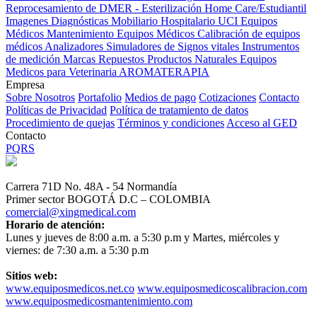
Reprocesamiento de DMER - Esterilización
Home Care/Estudiantil
Imagenes Diagnósticas
Mobiliario Hospitalario
UCI
Equipos
Médicos
Mantenimiento Equipos Médicos
Calibración de equipos
médicos
Analizadores
Simuladores de Signos vitales
Instrumentos
de medición
Marcas
Repuestos
Productos Naturales
Equipos
Medicos para Veterinaria
AROMATERAPIA
Empresa
Sobre Nosotros
Portafolio
Medios de pago
Cotizaciones
Contacto
Políticas de Privacidad
Política de tratamiento de datos
Procedimiento de quejas
Términos y condiciones
Acceso al GED
Contacto
PQRS
Carrera 71D No. 48A - 54 Normandía
Primer sector BOGOTÁ D.C – COLOMBIA
comercial@xingmedical.com
Horario de atención:
Lunes y jueves de 8:00 a.m. a 5:30 p.m y Martes, miércoles y
viernes: de 7:30 a.m. a 5:30 p.m
Sitios web:
www.equiposmedicos.net.co
www.equiposmedicoscalibracion.com
www.equiposmedicosmantenimiento.com