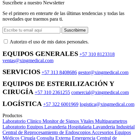
Suscríbete a nuestro Newsletter
Se el primero en enterarte de las últimas tendencias y todas las
novedades que traemos para ti.
Suscribirme
Autorizo ​​el uso de mis datos personales.
EQUIPOS GENERALES
+57 310 8123318
ventas@xingmedical.com
SERVICIOS
+57 313 8408686
gestor@xingmedical.com
EQUIPOS DE ESTERILIZACIÓN Y
CIRUGÍA
+57 310 2361255
comercial@xingmedical.com
LOGÍSTICA
+57 322 6001969
logistica@xingmedical.com
Productos
Laboratorio Clinico
Monitor de Signos Vitales Multiparametros
Laboratorio Equipos
Lavanderia Hospitalaria
Lavanderia Industrial
Central de Reprocesamiento de Endoscopios
Accesorios Equipos
Médicos
Cirugía
Consulta Externa
Emergencia
Central de