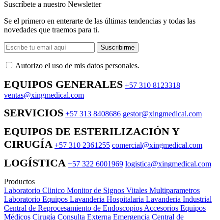
Suscríbete a nuestro Newsletter
Se el primero en enterarte de las últimas tendencias y todas las
novedades que traemos para ti.
Suscribirme
Autorizo ​​el uso de mis datos personales.
EQUIPOS GENERALES
+57 310 8123318
ventas@xingmedical.com
SERVICIOS
+57 313 8408686
gestor@xingmedical.com
EQUIPOS DE ESTERILIZACIÓN Y
CIRUGÍA
+57 310 2361255
comercial@xingmedical.com
LOGÍSTICA
+57 322 6001969
logistica@xingmedical.com
Productos
Laboratorio Clinico
Monitor de Signos Vitales Multiparametros
Laboratorio Equipos
Lavanderia Hospitalaria
Lavanderia Industrial
Central de Reprocesamiento de Endoscopios
Accesorios Equipos
Médicos
Cirugía
Consulta Externa
Emergencia
Central de