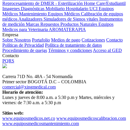
Reprocesamiento de DMER - Esterilización
Home Care/Estudiantil
Imagenes Diagnósticas
Mobiliario Hospitalario
UCI
Equipos
Médicos
Mantenimiento Equipos Médicos
Calibración de equipos
médicos
Analizadores
Simuladores de Signos vitales
Instrumentos
de medición
Marcas
Repuestos
Productos Naturales
Equipos
Medicos para Veterinaria
AROMATERAPIA
Empresa
Sobre Nosotros
Portafolio
Medios de pago
Cotizaciones
Contacto
Políticas de Privacidad
Política de tratamiento de datos
Procedimiento de quejas
Términos y condiciones
Acceso al GED
Contacto
PQRS
Carrera 71D No. 48A - 54 Normandía
Primer sector BOGOTÁ D.C – COLOMBIA
comercial@xingmedical.com
Horario de atención:
Lunes y jueves de 8:00 a.m. a 5:30 p.m y Martes, miércoles y
viernes: de 7:30 a.m. a 5:30 p.m
Sitios web:
www.equiposmedicos.net.co
www.equiposmedicoscalibracion.com
www.equiposmedicosmantenimiento.com