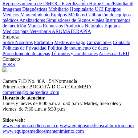
Reprocesamiento de DMER - Esterilización
Home Care/Estudiantil
Imagenes Diagnósticas
Mobiliario Hospitalario
UCI
Equipos
Médicos
Mantenimiento Equipos Médicos
Calibración de equipos
médicos
Analizadores
Simuladores de Signos vitales
Instrumentos
de medición
Marcas
Repuestos
Productos Naturales
Equipos
Medicos para Veterinaria
AROMATERAPIA
Empresa
Sobre Nosotros
Portafolio
Medios de pago
Cotizaciones
Contacto
Políticas de Privacidad
Política de tratamiento de datos
Procedimiento de quejas
Términos y condiciones
Acceso al GED
Contacto
PQRS
Carrera 71D No. 48A - 54 Normandía
Primer sector BOGOTÁ D.C – COLOMBIA
comercial@xingmedical.com
Horario de atención:
Lunes y jueves de 8:00 a.m. a 5:30 p.m y Martes, miércoles y
viernes: de 7:30 a.m. a 5:30 p.m
Sitios web:
www.equiposmedicos.net.co
www.equiposmedicoscalibracion.com
www.equiposmedicosmantenimiento.com