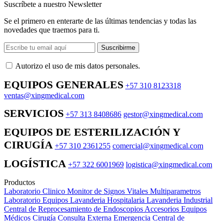
Suscríbete a nuestro Newsletter
Se el primero en enterarte de las últimas tendencias y todas las
novedades que traemos para ti.
Suscribirme
Autorizo ​​el uso de mis datos personales.
EQUIPOS GENERALES
+57 310 8123318
ventas@xingmedical.com
SERVICIOS
+57 313 8408686
gestor@xingmedical.com
EQUIPOS DE ESTERILIZACIÓN Y
CIRUGÍA
+57 310 2361255
comercial@xingmedical.com
LOGÍSTICA
+57 322 6001969
logistica@xingmedical.com
Productos
Laboratorio Clinico
Monitor de Signos Vitales Multiparametros
Laboratorio Equipos
Lavanderia Hospitalaria
Lavanderia Industrial
Central de Reprocesamiento de Endoscopios
Accesorios Equipos
Médicos
Cirugía
Consulta Externa
Emergencia
Central de