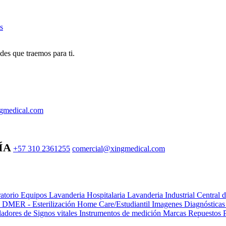
s
des que traemos para ti.
gmedical.com
ÍA
+57 310 2361255
comercial@xingmedical.com
atorio Equipos
Lavanderia Hospitalaria
Lavanderia Industrial
Central 
e DMER - Esterilización
Home Care/Estudiantil
Imagenes Diagnóstica
adores de Signos vitales
Instrumentos de medición
Marcas
Repuestos