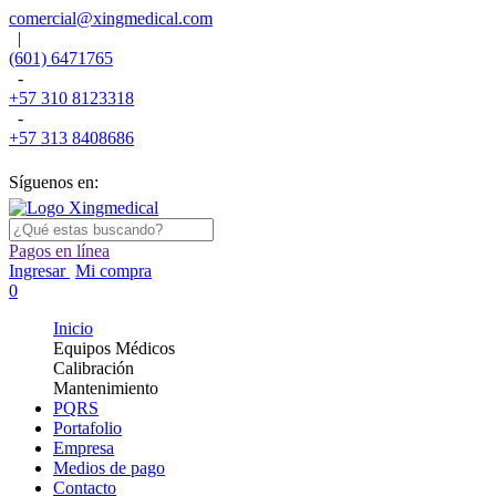
comercial@xingmedical.com
|
(601) 6471765
-
+57 310 8123318
-
+57 313 8408686
Síguenos en:
Pagos en línea
Ingresar
Mi compra
0
Inicio
Equipos Médicos
Calibración
Mantenimiento
PQRS
Portafolio
Empresa
Medios de pago
Contacto