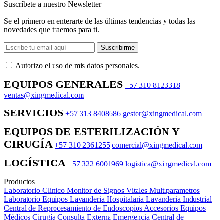
Suscríbete a nuestro Newsletter
Se el primero en enterarte de las últimas tendencias y todas las
novedades que traemos para ti.
Suscribirme
Autorizo ​​el uso de mis datos personales.
EQUIPOS GENERALES
+57 310 8123318
ventas@xingmedical.com
SERVICIOS
+57 313 8408686
gestor@xingmedical.com
EQUIPOS DE ESTERILIZACIÓN Y
CIRUGÍA
+57 310 2361255
comercial@xingmedical.com
LOGÍSTICA
+57 322 6001969
logistica@xingmedical.com
Productos
Laboratorio Clinico
Monitor de Signos Vitales Multiparametros
Laboratorio Equipos
Lavanderia Hospitalaria
Lavanderia Industrial
Central de Reprocesamiento de Endoscopios
Accesorios Equipos
Médicos
Cirugía
Consulta Externa
Emergencia
Central de