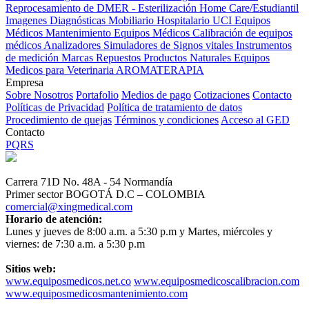
Reprocesamiento de DMER - Esterilización
Home Care/Estudiantil
Imagenes Diagnósticas
Mobiliario Hospitalario
UCI
Equipos
Médicos
Mantenimiento Equipos Médicos
Calibración de equipos
médicos
Analizadores
Simuladores de Signos vitales
Instrumentos
de medición
Marcas
Repuestos
Productos Naturales
Equipos
Medicos para Veterinaria
AROMATERAPIA
Empresa
Sobre Nosotros
Portafolio
Medios de pago
Cotizaciones
Contacto
Políticas de Privacidad
Política de tratamiento de datos
Procedimiento de quejas
Términos y condiciones
Acceso al GED
Contacto
PQRS
Carrera 71D No. 48A - 54 Normandía
Primer sector BOGOTÁ D.C – COLOMBIA
comercial@xingmedical.com
Horario de atención:
Lunes y jueves de 8:00 a.m. a 5:30 p.m y Martes, miércoles y
viernes: de 7:30 a.m. a 5:30 p.m
Sitios web:
www.equiposmedicos.net.co
www.equiposmedicoscalibracion.com
www.equiposmedicosmantenimiento.com