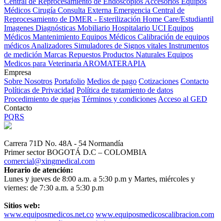
Central de Reprocesamiento de Endoscopios
Accesorios Equipos
Médicos
Cirugía
Consulta Externa
Emergencia
Central de
Reprocesamiento de DMER - Esterilización
Home Care/Estudiantil
Imagenes Diagnósticas
Mobiliario Hospitalario
UCI
Equipos
Médicos
Mantenimiento Equipos Médicos
Calibración de equipos
médicos
Analizadores
Simuladores de Signos vitales
Instrumentos
de medición
Marcas
Repuestos
Productos Naturales
Equipos
Medicos para Veterinaria
AROMATERAPIA
Empresa
Sobre Nosotros
Portafolio
Medios de pago
Cotizaciones
Contacto
Políticas de Privacidad
Política de tratamiento de datos
Procedimiento de quejas
Términos y condiciones
Acceso al GED
Contacto
PQRS
Carrera 71D No. 48A - 54 Normandía
Primer sector BOGOTÁ D.C – COLOMBIA
comercial@xingmedical.com
Horario de atención:
Lunes y jueves de 8:00 a.m. a 5:30 p.m y Martes, miércoles y
viernes: de 7:30 a.m. a 5:30 p.m
Sitios web:
www.equiposmedicos.net.co
www.equiposmedicoscalibracion.com