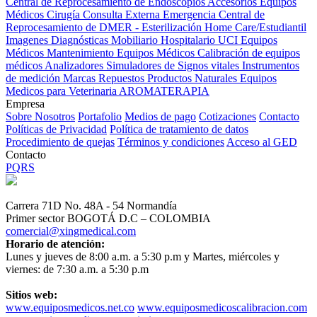
Central de Reprocesamiento de Endoscopios
Accesorios Equipos
Médicos
Cirugía
Consulta Externa
Emergencia
Central de
Reprocesamiento de DMER - Esterilización
Home Care/Estudiantil
Imagenes Diagnósticas
Mobiliario Hospitalario
UCI
Equipos
Médicos
Mantenimiento Equipos Médicos
Calibración de equipos
médicos
Analizadores
Simuladores de Signos vitales
Instrumentos
de medición
Marcas
Repuestos
Productos Naturales
Equipos
Medicos para Veterinaria
AROMATERAPIA
Empresa
Sobre Nosotros
Portafolio
Medios de pago
Cotizaciones
Contacto
Políticas de Privacidad
Política de tratamiento de datos
Procedimiento de quejas
Términos y condiciones
Acceso al GED
Contacto
PQRS
Carrera 71D No. 48A - 54 Normandía
Primer sector BOGOTÁ D.C – COLOMBIA
comercial@xingmedical.com
Horario de atención:
Lunes y jueves de 8:00 a.m. a 5:30 p.m y Martes, miércoles y
viernes: de 7:30 a.m. a 5:30 p.m
Sitios web:
www.equiposmedicos.net.co
www.equiposmedicoscalibracion.com