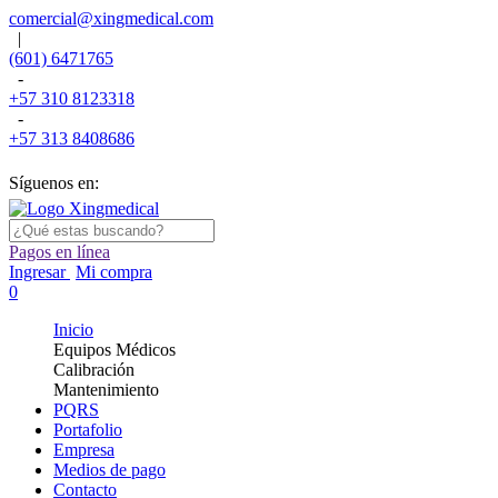
comercial@xingmedical.com
|
(601) 6471765
-
+57 310 8123318
-
+57 313 8408686
Síguenos en:
Pagos en línea
Ingresar
Mi compra
0
Inicio
Equipos Médicos
Calibración
Mantenimiento
PQRS
Portafolio
Empresa
Medios de pago
Contacto