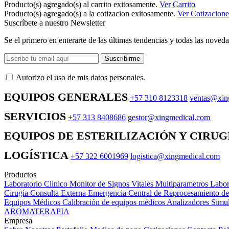
Producto(s) agregado(s) al carrito exitosamente.
Ver Carrito
Producto(s) agregado(s) a la cotizacion exitosamente.
Ver Cotizacione
Suscríbete a nuestro Newsletter
Se el primero en enterarte de las últimas tendencias y todas las noveda
Suscribirme
Autorizo ​​el uso de mis datos personales.
EQUIPOS GENERALES
+57 310 8123318
ventas@xin
SERVICIOS
+57 313 8408686
gestor@xingmedical.com
EQUIPOS DE ESTERILIZACIÓN Y CIRUG
LOGÍSTICA
+57 322 6001969
logistica@xingmedical.com
Productos
Laboratorio Clinico
Monitor de Signos Vitales Multiparametros
Labor
Cirugía
Consulta Externa
Emergencia
Central de Reprocesamiento d
Equipos Médicos
Calibración de equipos médicos
Analizadores
Simul
AROMATERAPIA
Empresa