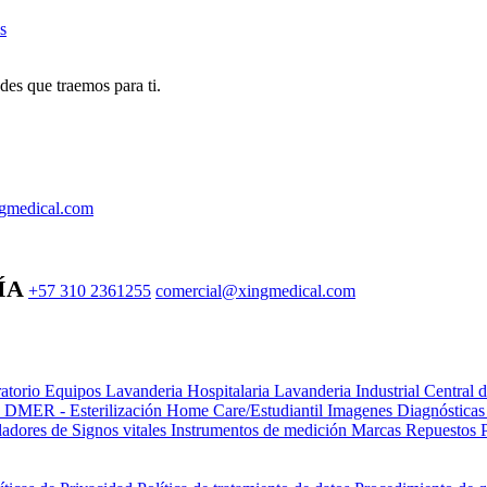
s
des que traemos para ti.
gmedical.com
ÍA
+57 310 2361255
comercial@xingmedical.com
atorio Equipos
Lavanderia Hospitalaria
Lavanderia Industrial
Central 
e DMER - Esterilización
Home Care/Estudiantil
Imagenes Diagnóstica
adores de Signos vitales
Instrumentos de medición
Marcas
Repuestos