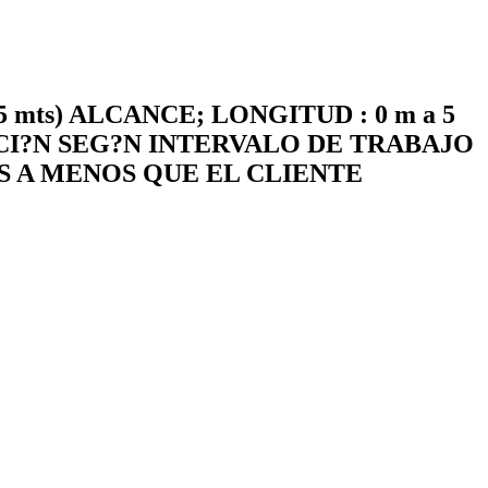
ts) ALCANCE; LONGITUD : 0 m a 5
CI?N SEG?N INTERVALO DE TRABAJO
S A MENOS QUE EL CLIENTE