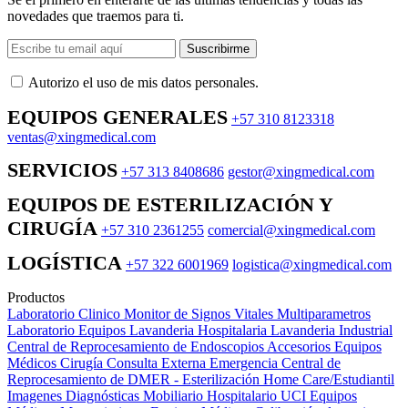
novedades que traemos para ti.
Suscribirme
Autorizo ​​el uso de mis datos personales.
EQUIPOS GENERALES
+57 310 8123318
ventas@xingmedical.com
SERVICIOS
+57 313 8408686
gestor@xingmedical.com
EQUIPOS DE ESTERILIZACIÓN Y
CIRUGÍA
+57 310 2361255
comercial@xingmedical.com
LOGÍSTICA
+57 322 6001969
logistica@xingmedical.com
Productos
Laboratorio Clinico
Monitor de Signos Vitales Multiparametros
Laboratorio Equipos
Lavanderia Hospitalaria
Lavanderia Industrial
Central de Reprocesamiento de Endoscopios
Accesorios Equipos
Médicos
Cirugía
Consulta Externa
Emergencia
Central de
Reprocesamiento de DMER - Esterilización
Home Care/Estudiantil
Imagenes Diagnósticas
Mobiliario Hospitalario
UCI
Equipos