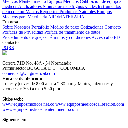
Médicos
Mantenimiento Equipos Médicos
Calibración de equipos
médicos
Analizadores
Simuladores de Signos vitales
Instrumentos
de medición
Marcas
Repuestos
Productos Naturales
Equipos
Medicos para Veterinaria
AROMATERAPIA
Empresa
Sobre Nosotros
Portafolio
Medios de pago
Cotizaciones
Contacto
Políticas de Privacidad
Política de tratamiento de datos
Procedimiento de quejas
Términos y condiciones
Acceso al GED
Contacto
PQRS
Carrera 71D No. 48A - 54 Normandía
Primer sector BOGOTÁ D.C – COLOMBIA
comercial@xingmedical.com
Horario de atención:
Lunes y jueves de 8:00 a.m. a 5:30 p.m y Martes, miércoles y
viernes: de 7:30 a.m. a 5:30 p.m
Sitios web:
www.equiposmedicos.net.co
www.equiposmedicoscalibracion.com
www.equiposmedicosmantenimiento.com
Síguenos en: