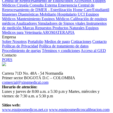
Central de Reprocesamiento de Endoscopios
Accesorios Equipos
Médicos
Cirugía
Consulta Externa
Emergencia
Central de
Reprocesamiento de DMER - Esterilización
Home Care/Estudiantil
Imagenes Diagnósticas
Mobiliario Hospitalario
UCI
Equipos
Médicos
Mantenimiento Equipos Médicos
Calibración de equipos
médicos
Analizadores
Simuladores de Signos vitales
Instrumentos
de medición
Marcas
Repuestos
Productos Naturales
Equipos
Medicos para Veterinaria
AROMATERAPIA
Empresa
Sobre Nosotros
Portafolio
Medios de pago
Cotizaciones
Contacto
Políticas de Privacidad
Política de tratamiento de datos
Procedimiento de quejas
Términos y condiciones
Acceso al GED
Contacto
PQRS
Carrera 71D No. 48A - 54 Normandía
Primer sector BOGOTÁ D.C – COLOMBIA
comercial@xingmedical.com
Horario de atención:
Lunes y jueves de 8:00 a.m. a 5:30 p.m y Martes, miércoles y
viernes: de 7:30 a.m. a 5:30 p.m
Sitios web:
www.equiposmedicos.net.co
www.equiposmedicoscalibracion.com