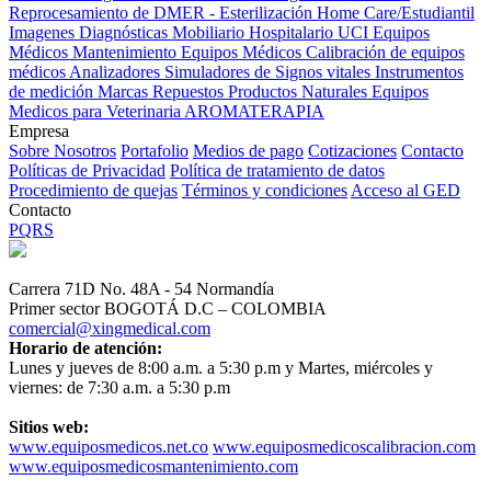
Reprocesamiento de DMER - Esterilización
Home Care/Estudiantil
Imagenes Diagnósticas
Mobiliario Hospitalario
UCI
Equipos
Médicos
Mantenimiento Equipos Médicos
Calibración de equipos
médicos
Analizadores
Simuladores de Signos vitales
Instrumentos
de medición
Marcas
Repuestos
Productos Naturales
Equipos
Medicos para Veterinaria
AROMATERAPIA
Empresa
Sobre Nosotros
Portafolio
Medios de pago
Cotizaciones
Contacto
Políticas de Privacidad
Política de tratamiento de datos
Procedimiento de quejas
Términos y condiciones
Acceso al GED
Contacto
PQRS
Carrera 71D No. 48A - 54 Normandía
Primer sector BOGOTÁ D.C – COLOMBIA
comercial@xingmedical.com
Horario de atención:
Lunes y jueves de 8:00 a.m. a 5:30 p.m y Martes, miércoles y
viernes: de 7:30 a.m. a 5:30 p.m
Sitios web:
www.equiposmedicos.net.co
www.equiposmedicoscalibracion.com
www.equiposmedicosmantenimiento.com