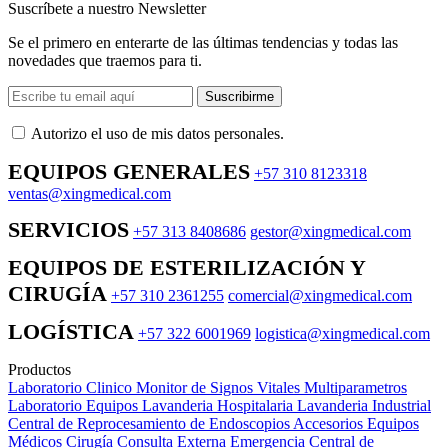
Suscríbete a nuestro Newsletter
Se el primero en enterarte de las últimas tendencias y todas las
novedades que traemos para ti.
Suscribirme
Autorizo ​​el uso de mis datos personales.
EQUIPOS GENERALES
+57 310 8123318
ventas@xingmedical.com
SERVICIOS
+57 313 8408686
gestor@xingmedical.com
EQUIPOS DE ESTERILIZACIÓN Y
CIRUGÍA
+57 310 2361255
comercial@xingmedical.com
LOGÍSTICA
+57 322 6001969
logistica@xingmedical.com
Productos
Laboratorio Clinico
Monitor de Signos Vitales Multiparametros
Laboratorio Equipos
Lavanderia Hospitalaria
Lavanderia Industrial
Central de Reprocesamiento de Endoscopios
Accesorios Equipos
Médicos
Cirugía
Consulta Externa
Emergencia
Central de