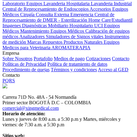
Laboratorio Equipos
Lavanderia Hospitalaria
Lavanderia Industrial
Central de Reprocesamiento de Endoscopios
Accesorios Equipos
Médicos
Cirugía
Consulta Externa
Emergencia
Central de
Reprocesamiento de DMER - Esterilización
Home Care/Estudiantil
Imagenes Diagnósticas
Mobiliario Hospitalario
UCI
Equipos
Médicos
Mantenimiento Equipos Médicos
Calibración de equipos
médicos
Analizadores
Simuladores de Signos vitales
Instrumentos
de medición
Marcas
Repuestos
Productos Naturales
Equipos
Medicos para Veterinaria
AROMATERAPIA
Empresa
Sobre Nosotros
Portafolio
Medios de pago
Cotizaciones
Contacto
Políticas de Privacidad
Política de tratamiento de datos
Procedimiento de quejas
Términos y condiciones
Acceso al GED
Contacto
PQRS
Carrera 71D No. 48A - 54 Normandía
Primer sector BOGOTÁ D.C – COLOMBIA
comercial@xingmedical.com
Horario de atención:
Lunes y jueves de 8:00 a.m. a 5:30 p.m y Martes, miércoles y
viernes: de 7:30 a.m. a 5:30 p.m
Sitios web: