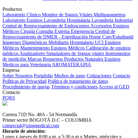
Productos
Laboratorio Clinico
Monitor de Signos Vitales Multiparametros
Laboratorio Equipos
Lavanderia Hospitalaria
Lavanderia Industrial
Central de Reprocesamiento de Endoscopios
Accesorios Equipos
Médicos
Cirugía
Consulta Externa
Emergencia
Central de
Reprocesamiento de DMER - Esterilización
Home Care/Estudiantil
Imagenes Diagnósticas
Mobiliario Hospitalario
UCI
Equipos
Médicos
Mantenimiento Equipos Médicos
Calibración de equipos
médicos
Analizadores
Simuladores de Signos vitales
Instrumentos
de medición
Marcas
Repuestos
Productos Naturales
Equipos
Medicos para Veterinaria
AROMATERAPIA
Empresa
Sobre Nosotros
Portafolio
Medios de pago
Cotizaciones
Contacto
Políticas de Privacidad
Política de tratamiento de datos
Procedimiento de quejas
Términos y condiciones
Acceso al GED
Contacto
PQRS
Carrera 71D No. 48A - 54 Normandía
Primer sector BOGOTÁ D.C – COLOMBIA
comercial@xingmedical.com
Horario de atención:
Lunes y jueves de 8:00 a.m. a 5:30 p.m y Martes, miércoles y