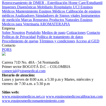
Reprocesamiento de DMER - Esterilización
Home Care/Estudiantil
Imagenes Diagnósticas
Mobiliario Hospitalario
UCI
Equipos
Médicos
Mantenimiento Equipos Médicos
Calibración de equipos
médicos
Analizadores
Simuladores de Signos vitales
Instrumentos
de medición
Marcas
Repuestos
Productos Naturales
Equipos
Medicos para Veterinaria
AROMATERAPIA
Empresa
Sobre Nosotros
Portafolio
Medios de pago
Cotizaciones
Contacto
Políticas de Privacidad
Política de tratamiento de datos
Procedimiento de quejas
Términos y condiciones
Acceso al GED
Contacto
PQRS
Carrera 71D No. 48A - 54 Normandía
Primer sector BOGOTÁ D.C – COLOMBIA
comercial@xingmedical.com
Horario de atención:
Lunes y jueves de 8:00 a.m. a 5:30 p.m y Martes, miércoles y
viernes: de 7:30 a.m. a 5:30 p.m
Sitios web:
www.equiposmedicos.net.co
www.equiposmedicoscalibracion.com
www.equiposmedicosmantenimiento.com