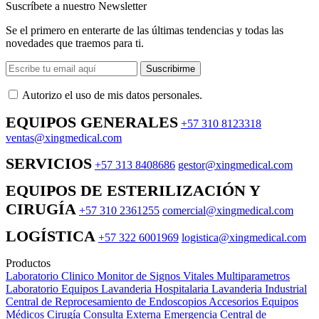
Suscríbete a nuestro Newsletter
Se el primero en enterarte de las últimas tendencias y todas las
novedades que traemos para ti.
Suscribirme
Autorizo ​​el uso de mis datos personales.
EQUIPOS GENERALES
+57 310 8123318
ventas@xingmedical.com
SERVICIOS
+57 313 8408686
gestor@xingmedical.com
EQUIPOS DE ESTERILIZACIÓN Y
CIRUGÍA
+57 310 2361255
comercial@xingmedical.com
LOGÍSTICA
+57 322 6001969
logistica@xingmedical.com
Productos
Laboratorio Clinico
Monitor de Signos Vitales Multiparametros
Laboratorio Equipos
Lavanderia Hospitalaria
Lavanderia Industrial
Central de Reprocesamiento de Endoscopios
Accesorios Equipos
Médicos
Cirugía
Consulta Externa
Emergencia
Central de