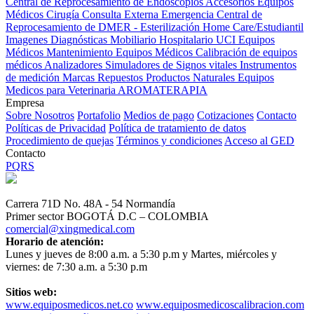
Central de Reprocesamiento de Endoscopios
Accesorios Equipos
Médicos
Cirugía
Consulta Externa
Emergencia
Central de
Reprocesamiento de DMER - Esterilización
Home Care/Estudiantil
Imagenes Diagnósticas
Mobiliario Hospitalario
UCI
Equipos
Médicos
Mantenimiento Equipos Médicos
Calibración de equipos
médicos
Analizadores
Simuladores de Signos vitales
Instrumentos
de medición
Marcas
Repuestos
Productos Naturales
Equipos
Medicos para Veterinaria
AROMATERAPIA
Empresa
Sobre Nosotros
Portafolio
Medios de pago
Cotizaciones
Contacto
Políticas de Privacidad
Política de tratamiento de datos
Procedimiento de quejas
Términos y condiciones
Acceso al GED
Contacto
PQRS
Carrera 71D No. 48A - 54 Normandía
Primer sector BOGOTÁ D.C – COLOMBIA
comercial@xingmedical.com
Horario de atención:
Lunes y jueves de 8:00 a.m. a 5:30 p.m y Martes, miércoles y
viernes: de 7:30 a.m. a 5:30 p.m
Sitios web:
www.equiposmedicos.net.co
www.equiposmedicoscalibracion.com