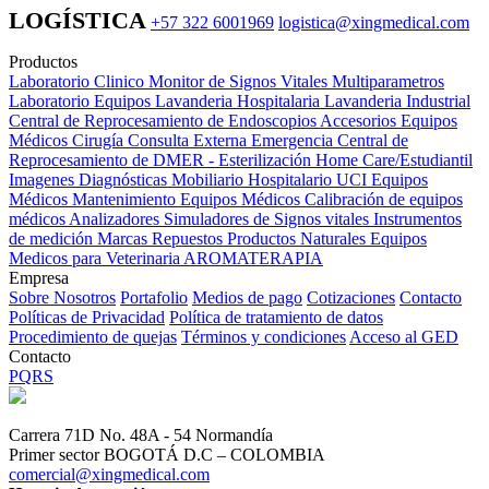
LOGÍSTICA
+57 322 6001969
logistica@xingmedical.com
Productos
Laboratorio Clinico
Monitor de Signos Vitales Multiparametros
Laboratorio Equipos
Lavanderia Hospitalaria
Lavanderia Industrial
Central de Reprocesamiento de Endoscopios
Accesorios Equipos
Médicos
Cirugía
Consulta Externa
Emergencia
Central de
Reprocesamiento de DMER - Esterilización
Home Care/Estudiantil
Imagenes Diagnósticas
Mobiliario Hospitalario
UCI
Equipos
Médicos
Mantenimiento Equipos Médicos
Calibración de equipos
médicos
Analizadores
Simuladores de Signos vitales
Instrumentos
de medición
Marcas
Repuestos
Productos Naturales
Equipos
Medicos para Veterinaria
AROMATERAPIA
Empresa
Sobre Nosotros
Portafolio
Medios de pago
Cotizaciones
Contacto
Políticas de Privacidad
Política de tratamiento de datos
Procedimiento de quejas
Términos y condiciones
Acceso al GED
Contacto
PQRS
Carrera 71D No. 48A - 54 Normandía
Primer sector BOGOTÁ D.C – COLOMBIA
comercial@xingmedical.com