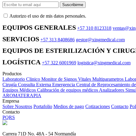
Suscribirme
Autorizo ​​el uso de mis datos personales.
EQUIPOS GENERALES
+57 310 8123318
ventas@xin
SERVICIOS
+57 313 8408686
gestor@xingmedical.com
EQUIPOS DE ESTERILIZACIÓN Y CIRUG
LOGÍSTICA
+57 322 6001969
logistica@xingmedical.com
Productos
Laboratorio Clinico
Monitor de Signos Vitales Multiparametros
Labor
Cirugía
Consulta Externa
Emergencia
Central de Reprocesamiento d
Equipos Médicos
Calibración de equipos médicos
Analizadores
Simul
AROMATERAPIA
Empresa
Sobre Nosotros
Portafolio
Medios de pago
Cotizaciones
Contacto
Pol
Contacto
PQRS
Carrera 71D No. 48A - 54 Normandía