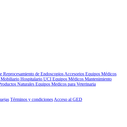
de Reprocesamiento de Endoscopios
Accesorios Equipos Médicos
s
Mobiliario Hospitalario
UCI
Equipos Médicos
Mantenimiento
Productos Naturales
Equipos Medicos para Veterinaria
uejas
Términos y condiciones
Acceso al GED