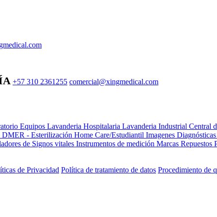
gmedical.com
ÍA
+57 310 2361255
comercial@xingmedical.com
atorio Equipos
Lavanderia Hospitalaria
Lavanderia Industrial
Central 
e DMER - Esterilización
Home Care/Estudiantil
Imagenes Diagnóstica
adores de Signos vitales
Instrumentos de medición
Marcas
Repuestos
íticas de Privacidad
Política de tratamiento de datos
Procedimiento de q