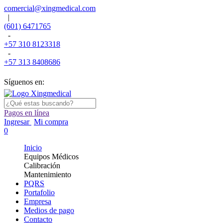
comercial@xingmedical.com
|
(601) 6471765
-
+57 310 8123318
-
+57 313 8408686
Síguenos en:
Pagos en línea
Ingresar
Mi compra
0
Inicio
Equipos Médicos
Calibración
Mantenimiento
PQRS
Portafolio
Empresa
Medios de pago
Contacto