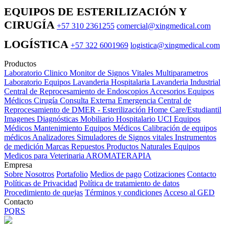
EQUIPOS DE ESTERILIZACIÓN Y
CIRUGÍA
+57 310 2361255
comercial@xingmedical.com
LOGÍSTICA
+57 322 6001969
logistica@xingmedical.com
Productos
Laboratorio Clinico
Monitor de Signos Vitales Multiparametros
Laboratorio Equipos
Lavanderia Hospitalaria
Lavanderia Industrial
Central de Reprocesamiento de Endoscopios
Accesorios Equipos
Médicos
Cirugía
Consulta Externa
Emergencia
Central de
Reprocesamiento de DMER - Esterilización
Home Care/Estudiantil
Imagenes Diagnósticas
Mobiliario Hospitalario
UCI
Equipos
Médicos
Mantenimiento Equipos Médicos
Calibración de equipos
médicos
Analizadores
Simuladores de Signos vitales
Instrumentos
de medición
Marcas
Repuestos
Productos Naturales
Equipos
Medicos para Veterinaria
AROMATERAPIA
Empresa
Sobre Nosotros
Portafolio
Medios de pago
Cotizaciones
Contacto
Políticas de Privacidad
Política de tratamiento de datos
Procedimiento de quejas
Términos y condiciones
Acceso al GED
Contacto
PQRS