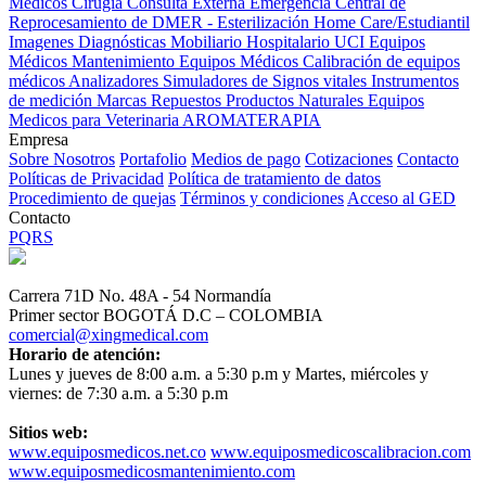
Médicos
Cirugía
Consulta Externa
Emergencia
Central de
Reprocesamiento de DMER - Esterilización
Home Care/Estudiantil
Imagenes Diagnósticas
Mobiliario Hospitalario
UCI
Equipos
Médicos
Mantenimiento Equipos Médicos
Calibración de equipos
médicos
Analizadores
Simuladores de Signos vitales
Instrumentos
de medición
Marcas
Repuestos
Productos Naturales
Equipos
Medicos para Veterinaria
AROMATERAPIA
Empresa
Sobre Nosotros
Portafolio
Medios de pago
Cotizaciones
Contacto
Políticas de Privacidad
Política de tratamiento de datos
Procedimiento de quejas
Términos y condiciones
Acceso al GED
Contacto
PQRS
Carrera 71D No. 48A - 54 Normandía
Primer sector BOGOTÁ D.C – COLOMBIA
comercial@xingmedical.com
Horario de atención:
Lunes y jueves de 8:00 a.m. a 5:30 p.m y Martes, miércoles y
viernes: de 7:30 a.m. a 5:30 p.m
Sitios web:
www.equiposmedicos.net.co
www.equiposmedicoscalibracion.com
www.equiposmedicosmantenimiento.com