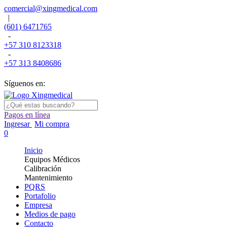
comercial@xingmedical.com
|
(601) 6471765
-
+57 310 8123318
-
+57 313 8408686
Síguenos en:
Pagos en línea
Ingresar
Mi compra
0
Inicio
Equipos Médicos
Calibración
Mantenimiento
PQRS
Portafolio
Empresa
Medios de pago
Contacto