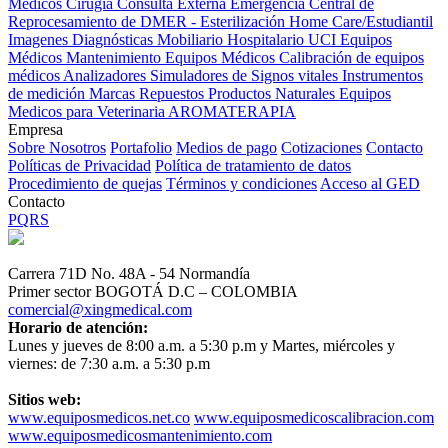
Médicos
Cirugía
Consulta Externa
Emergencia
Central de
Reprocesamiento de DMER - Esterilización
Home Care/Estudiantil
Imagenes Diagnósticas
Mobiliario Hospitalario
UCI
Equipos
Médicos
Mantenimiento Equipos Médicos
Calibración de equipos
médicos
Analizadores
Simuladores de Signos vitales
Instrumentos
de medición
Marcas
Repuestos
Productos Naturales
Equipos
Medicos para Veterinaria
AROMATERAPIA
Empresa
Sobre Nosotros
Portafolio
Medios de pago
Cotizaciones
Contacto
Políticas de Privacidad
Política de tratamiento de datos
Procedimiento de quejas
Términos y condiciones
Acceso al GED
Contacto
PQRS
Carrera 71D No. 48A - 54 Normandía
Primer sector BOGOTÁ D.C – COLOMBIA
comercial@xingmedical.com
Horario de atención:
Lunes y jueves de 8:00 a.m. a 5:30 p.m y Martes, miércoles y
viernes: de 7:30 a.m. a 5:30 p.m
Sitios web:
www.equiposmedicos.net.co
www.equiposmedicoscalibracion.com
www.equiposmedicosmantenimiento.com