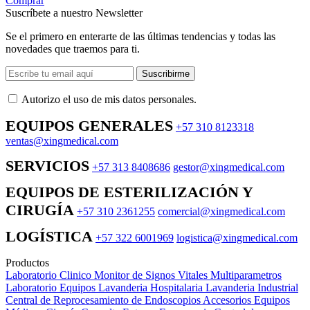
Comprar
Suscríbete a nuestro Newsletter
Se el primero en enterarte de las últimas tendencias y todas las
novedades que traemos para ti.
Suscribirme
Autorizo ​​el uso de mis datos personales.
EQUIPOS GENERALES
+57 310 8123318
ventas@xingmedical.com
SERVICIOS
+57 313 8408686
gestor@xingmedical.com
EQUIPOS DE ESTERILIZACIÓN Y
CIRUGÍA
+57 310 2361255
comercial@xingmedical.com
LOGÍSTICA
+57 322 6001969
logistica@xingmedical.com
Productos
Laboratorio Clinico
Monitor de Signos Vitales Multiparametros
Laboratorio Equipos
Lavanderia Hospitalaria
Lavanderia Industrial
Central de Reprocesamiento de Endoscopios
Accesorios Equipos