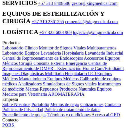
SERVICIOS
+57 313 8408686
gestor@xingmedical.com
EQUIPOS DE ESTERILIZACIÓN Y
CIRUGÍA
+57 310 2361255
comercial@xingmedical.com
LOGÍSTICA
+57 322 6001969
logistica@xingmedical.com
Productos
Laboratorio Clinico
Monitor de Signos Vitales Multiparametros
Laboratorio Equipos
Lavanderia Hospitalaria
Lavanderia Industrial
Central de Reprocesamiento de Endoscopios
Accesorios Equipos
Médicos
Cirugía
Consulta Externa
Emergencia
Central de
Reprocesamiento de DMER - Esterilización
Home Care/Estudiantil
Imagenes Diagnósticas
Mobiliario Hospitalario
UCI
Equipos
Médicos
Mantenimiento Equipos Médicos
Calibración de equipos
médicos
Analizadores
Simuladores de Signos vitales
Instrumentos
de medición
Marcas
Repuestos
Productos Naturales
Equipos
Medicos para Veterinaria
AROMATERAPIA
Empresa
Sobre Nosotros
Portafolio
Medios de pago
Cotizaciones
Contacto
Políticas de Privacidad
Política de tratamiento de datos
Procedimiento de quejas
Términos y condiciones
Acceso al GED
Contacto
PQRS