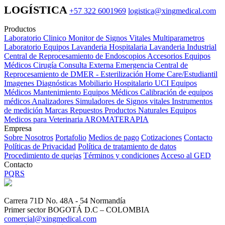
LOGÍSTICA
+57 322 6001969
logistica@xingmedical.com
Productos
Laboratorio Clinico
Monitor de Signos Vitales Multiparametros
Laboratorio Equipos
Lavanderia Hospitalaria
Lavanderia Industrial
Central de Reprocesamiento de Endoscopios
Accesorios Equipos
Médicos
Cirugía
Consulta Externa
Emergencia
Central de
Reprocesamiento de DMER - Esterilización
Home Care/Estudiantil
Imagenes Diagnósticas
Mobiliario Hospitalario
UCI
Equipos
Médicos
Mantenimiento Equipos Médicos
Calibración de equipos
médicos
Analizadores
Simuladores de Signos vitales
Instrumentos
de medición
Marcas
Repuestos
Productos Naturales
Equipos
Medicos para Veterinaria
AROMATERAPIA
Empresa
Sobre Nosotros
Portafolio
Medios de pago
Cotizaciones
Contacto
Políticas de Privacidad
Política de tratamiento de datos
Procedimiento de quejas
Términos y condiciones
Acceso al GED
Contacto
PQRS
Carrera 71D No. 48A - 54 Normandía
Primer sector BOGOTÁ D.C – COLOMBIA
comercial@xingmedical.com