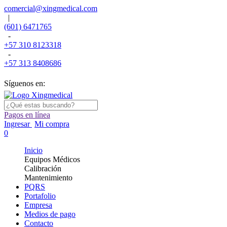
comercial@xingmedical.com
|
(601) 6471765
-
+57 310 8123318
-
+57 313 8408686
Síguenos en:
Pagos en línea
Ingresar
Mi compra
0
Inicio
Equipos Médicos
Calibración
Mantenimiento
PQRS
Portafolio
Empresa
Medios de pago
Contacto