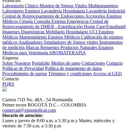
Productos
Laboratorio Clinico
Monitor de Signos Vitales Multiparametros
Laboratorio Equipos
Lavanderia Hospitalaria
Lavanderia Industrial
Central de Reprocesamiento de Endoscopios
Accesorios Equipos
Médicos
Cirugía
Consulta Externa
Emergencia
Central de
Reprocesamiento de DMER - Esterilización
Home Care/Estudiantil
Imagenes Diagnósticas
Mobiliario Hospitalario
UCI
Equipos
Médicos
Mantenimiento Equipos Médicos
Calibración de equipos
médicos
Analizadores
Simuladores de Signos vitales
Instrumentos
de medición
Marcas
Repuestos
Productos Naturales
Equipos
Medicos para Veterinaria
AROMATERAPIA
Empresa
Sobre Nosotros
Portafolio
Medios de pago
Cotizaciones
Contacto
Políticas de Privacidad
Política de tratamiento de datos
Procedimiento de quejas
Términos y condiciones
Acceso al GED
Contacto
PQRS
Carrera 71D No. 48A - 54 Normandía
Primer sector BOGOTÁ D.C – COLOMBIA
comercial@xingmedical.com
Horario de atención:
Lunes y jueves de 8:00 a.m. a 5:30 p.m y Martes, miércoles y
viernes: de 7:30 a.m. a 5:30 p.m