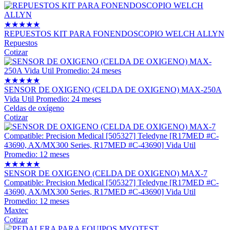
★
★
★
★
★
REPUESTOS KIT PARA FONENDOSCOPIO WELCH ALLYN
Repuestos
Cotizar
★
★
★
★
★
SENSOR DE OXIGENO (CELDA DE OXIGENO) MAX-250A
Vida Util Promedio: 24 meses
Celdas de oxígeno
Cotizar
★
★
★
★
★
SENSOR DE OXIGENO (CELDA DE OXIGENO) MAX-7
Compatible: Precision Medical [505327] Teledyne [R17MED #C-
43690, AX/MX300 Series, R17MED #C-43690] Vida Util
Promedio: 12 meses
Maxtec
Cotizar