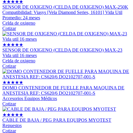
★
★
★
★
★
SENSOR DE OXIGENO (CELDA DE OXIGENO) MAX-250K
Compatibilidad: Viasys [Vela Diamond Series, 16101] Vida Util
Promedio: 24 meses
Celda de oxigeno
Cotizar
★
★
★
★
★
SENSOR DE OXIGENO (CELDA DE OXIGENO) MAX-23
Vida util 16 meses
Celda de oxigeno
Cotizar
★
★
★
★
★
DOMO CONTENEDOR DE FUELLE PARA MAQUINA DE
ANESTESIA REF: CS620/6 DO2102707-001-S
Accesorios Equipos Médicos
Cotizar
★
★
★
★
★
CABLE DE BAJA / PEG PARA EQUIPOS MYOTEST
Repuestos
Cotizar