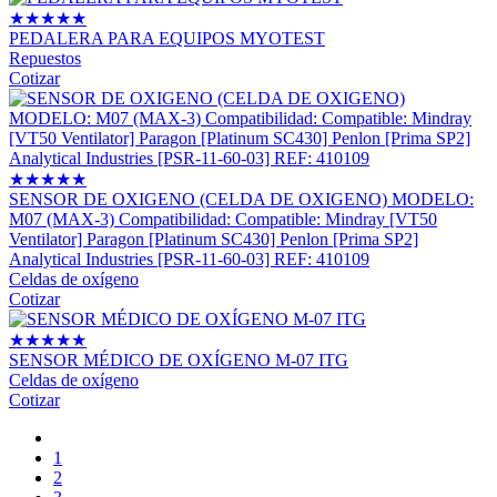
★
★
★
★
★
PEDALERA PARA EQUIPOS MYOTEST
Repuestos
Cotizar
★
★
★
★
★
SENSOR DE OXIGENO (CELDA DE OXIGENO) MODELO:
M07 (MAX-3) Compatibilidad: Compatible: Mindray [VT50
Ventilator] Paragon [Platinum SC430] Penlon [Prima SP2]
Analytical Industries [PSR-11-60-03] REF: 410109
Celdas de oxígeno
Cotizar
★
★
★
★
★
SENSOR MÉDICO DE OXÍGENO M-07 ITG
Celdas de oxígeno
Cotizar
1
2