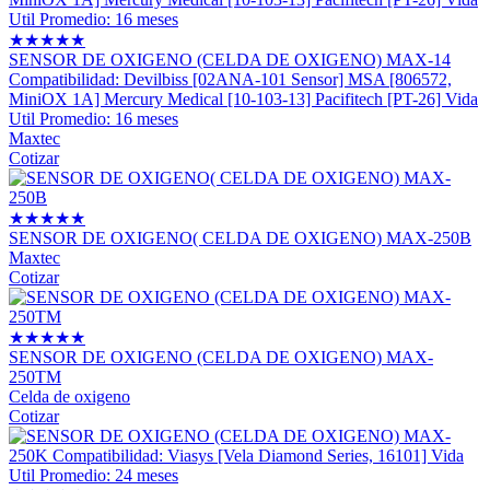
★
★
★
★
★
SENSOR DE OXIGENO (CELDA DE OXIGENO) MAX-14
Compatibilidad: Devilbiss [02ANA-101 Sensor] MSA [806572,
MiniOX 1A] Mercury Medical [10-103-13] Pacifitech [PT-26] Vida
Util Promedio: 16 meses
Maxtec
Cotizar
★
★
★
★
★
SENSOR DE OXIGENO( CELDA DE OXIGENO) MAX-250B
Maxtec
Cotizar
★
★
★
★
★
SENSOR DE OXIGENO (CELDA DE OXIGENO) MAX-
250TM
Celda de oxigeno
Cotizar