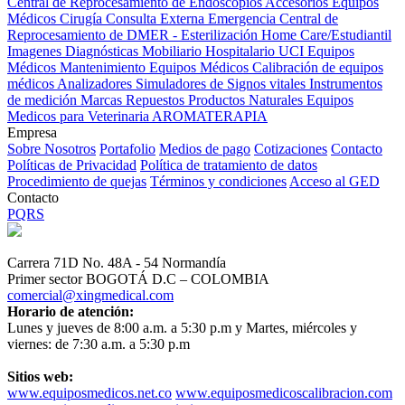
Central de Reprocesamiento de Endoscopios
Accesorios Equipos
Médicos
Cirugía
Consulta Externa
Emergencia
Central de
Reprocesamiento de DMER - Esterilización
Home Care/Estudiantil
Imagenes Diagnósticas
Mobiliario Hospitalario
UCI
Equipos
Médicos
Mantenimiento Equipos Médicos
Calibración de equipos
médicos
Analizadores
Simuladores de Signos vitales
Instrumentos
de medición
Marcas
Repuestos
Productos Naturales
Equipos
Medicos para Veterinaria
AROMATERAPIA
Empresa
Sobre Nosotros
Portafolio
Medios de pago
Cotizaciones
Contacto
Políticas de Privacidad
Política de tratamiento de datos
Procedimiento de quejas
Términos y condiciones
Acceso al GED
Contacto
PQRS
Carrera 71D No. 48A - 54 Normandía
Primer sector BOGOTÁ D.C – COLOMBIA
comercial@xingmedical.com
Horario de atención:
Lunes y jueves de 8:00 a.m. a 5:30 p.m y Martes, miércoles y
viernes: de 7:30 a.m. a 5:30 p.m
Sitios web:
www.equiposmedicos.net.co
www.equiposmedicoscalibracion.com