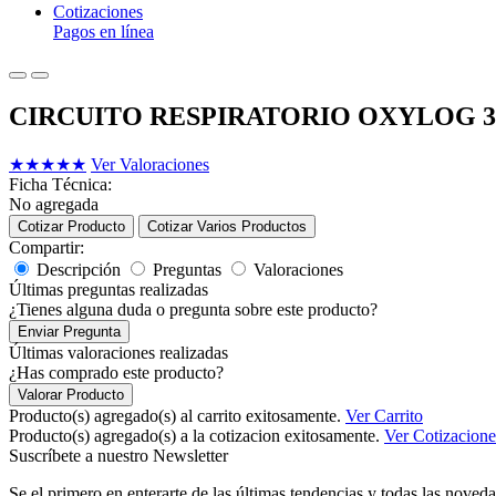
Cotizaciones
Pagos en línea
CIRCUITO RESPIRATORIO OXYLOG 3
★
★
★
★
★
Ver Valoraciones
Ficha Técnica:
No agregada
Cotizar Producto
Cotizar Varios Productos
Compartir:
Descripción
Preguntas
Valoraciones
Últimas preguntas realizadas
¿Tienes alguna duda o pregunta sobre este producto?
Enviar Pregunta
Últimas valoraciones realizadas
¿Has comprado este producto?
Valorar Producto
Producto(s) agregado(s) al carrito exitosamente.
Ver Carrito
Producto(s) agregado(s) a la cotizacion exitosamente.
Ver Cotizacione
Suscríbete a nuestro Newsletter
Se el primero en enterarte de las últimas tendencias y todas las noveda