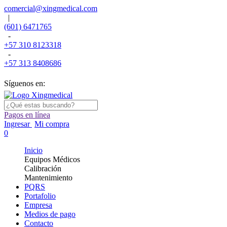
comercial@xingmedical.com
|
(601) 6471765
-
+57 310 8123318
-
+57 313 8408686
Síguenos en:
Pagos en línea
Ingresar
Mi compra
0
Inicio
Equipos Médicos
Calibración
Mantenimiento
PQRS
Portafolio
Empresa
Medios de pago
Contacto