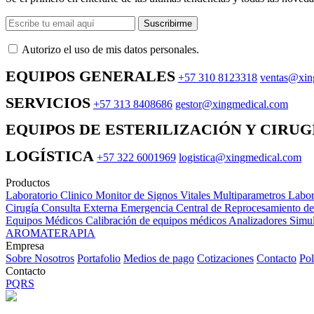
Suscribirme
Autorizo ​​el uso de mis datos personales.
EQUIPOS GENERALES
+57 310 8123318
ventas@xin
SERVICIOS
+57 313 8408686
gestor@xingmedical.com
EQUIPOS DE ESTERILIZACIÓN Y CIRUG
LOGÍSTICA
+57 322 6001969
logistica@xingmedical.com
Productos
Laboratorio Clinico
Monitor de Signos Vitales Multiparametros
Labor
Cirugía
Consulta Externa
Emergencia
Central de Reprocesamiento d
Equipos Médicos
Calibración de equipos médicos
Analizadores
Simul
AROMATERAPIA
Empresa
Sobre Nosotros
Portafolio
Medios de pago
Cotizaciones
Contacto
Pol
Contacto
PQRS