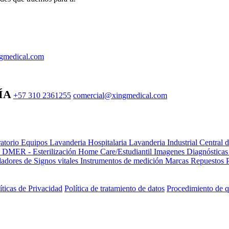
gmedical.com
ÍA
+57 310 2361255
comercial@xingmedical.com
atorio Equipos
Lavanderia Hospitalaria
Lavanderia Industrial
Central 
e DMER - Esterilización
Home Care/Estudiantil
Imagenes Diagnóstica
adores de Signos vitales
Instrumentos de medición
Marcas
Repuestos
íticas de Privacidad
Política de tratamiento de datos
Procedimiento de q