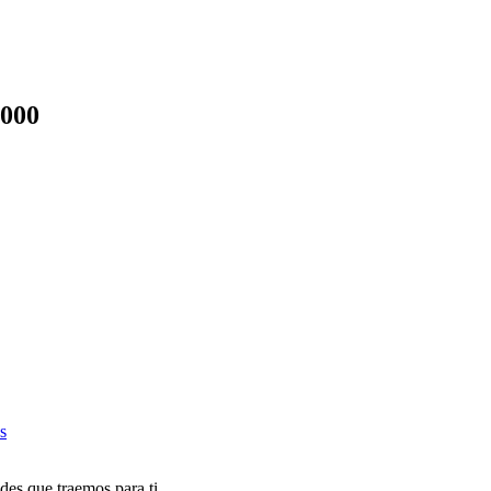
000
s
des que traemos para ti.