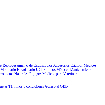
de Reprocesamiento de Endoscopios
Accesorios Equipos Médicos
s
Mobiliario Hospitalario
UCI
Equipos Médicos
Mantenimiento
Productos Naturales
Equipos Medicos para Veterinaria
uejas
Términos y condiciones
Acceso al GED