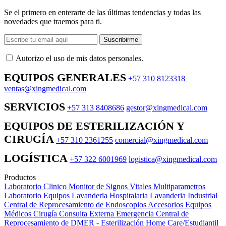
Se el primero en enterarte de las últimas tendencias y todas las
novedades que traemos para ti.
Suscribirme
Autorizo ​​el uso de mis datos personales.
EQUIPOS GENERALES
+57 310 8123318
ventas@xingmedical.com
SERVICIOS
+57 313 8408686
gestor@xingmedical.com
EQUIPOS DE ESTERILIZACIÓN Y
CIRUGÍA
+57 310 2361255
comercial@xingmedical.com
LOGÍSTICA
+57 322 6001969
logistica@xingmedical.com
Productos
Laboratorio Clinico
Monitor de Signos Vitales Multiparametros
Laboratorio Equipos
Lavanderia Hospitalaria
Lavanderia Industrial
Central de Reprocesamiento de Endoscopios
Accesorios Equipos
Médicos
Cirugía
Consulta Externa
Emergencia
Central de
Reprocesamiento de DMER - Esterilización
Home Care/Estudiantil