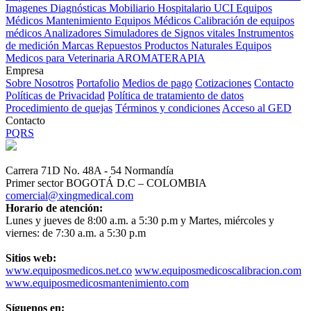
Imagenes Diagnósticas
Mobiliario Hospitalario
UCI
Equipos
Médicos
Mantenimiento Equipos Médicos
Calibración de equipos
médicos
Analizadores
Simuladores de Signos vitales
Instrumentos
de medición
Marcas
Repuestos
Productos Naturales
Equipos
Medicos para Veterinaria
AROMATERAPIA
Empresa
Sobre Nosotros
Portafolio
Medios de pago
Cotizaciones
Contacto
Políticas de Privacidad
Política de tratamiento de datos
Procedimiento de quejas
Términos y condiciones
Acceso al GED
Contacto
PQRS
Carrera 71D No. 48A - 54 Normandía
Primer sector BOGOTÁ D.C – COLOMBIA
comercial@xingmedical.com
Horario de atención:
Lunes y jueves de 8:00 a.m. a 5:30 p.m y Martes, miércoles y
viernes: de 7:30 a.m. a 5:30 p.m
Sitios web:
www.equiposmedicos.net.co
www.equiposmedicoscalibracion.com
www.equiposmedicosmantenimiento.com
Síguenos en: