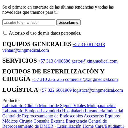
Se el primero en enterarte de las últimas tendencias y todas las
novedades que traemos para ti.
Suscribirme
Autorizo ​​el uso de mis datos personales.
EQUIPOS GENERALES
+57 310 8123318
ventas@xingmedical.com
SERVICIOS
+57 313 8408686
gestor@xingmedical.com
EQUIPOS DE ESTERILIZACIÓN Y
CIRUGÍA
+57 310 2361255
comercial@xingmedical.com
LOGÍSTICA
+57 322 6001969
logistica@xingmedical.com
Productos
Laboratorio Clinico
Monitor de Signos Vitales Multiparametros
Laboratorio Equipos
Lavanderia Hospitalaria
Lavanderia Industrial
Central de Reprocesamiento de Endoscopios
Accesorios Equipos
Médicos
Cirugía
Consulta Externa
Emergencia
Central de
Reprocesamiento de DMER - Esterilización
Home Care/Estudiantil