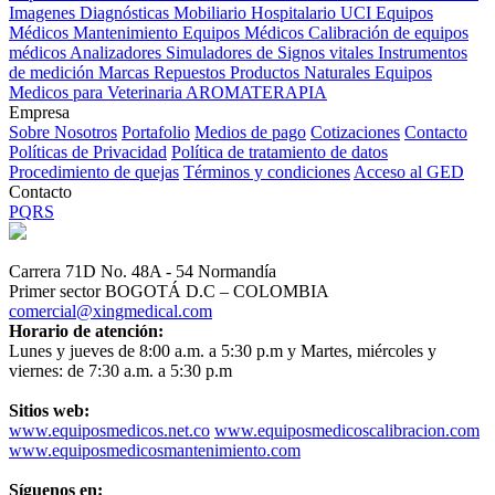
Imagenes Diagnósticas
Mobiliario Hospitalario
UCI
Equipos
Médicos
Mantenimiento Equipos Médicos
Calibración de equipos
médicos
Analizadores
Simuladores de Signos vitales
Instrumentos
de medición
Marcas
Repuestos
Productos Naturales
Equipos
Medicos para Veterinaria
AROMATERAPIA
Empresa
Sobre Nosotros
Portafolio
Medios de pago
Cotizaciones
Contacto
Políticas de Privacidad
Política de tratamiento de datos
Procedimiento de quejas
Términos y condiciones
Acceso al GED
Contacto
PQRS
Carrera 71D No. 48A - 54 Normandía
Primer sector BOGOTÁ D.C – COLOMBIA
comercial@xingmedical.com
Horario de atención:
Lunes y jueves de 8:00 a.m. a 5:30 p.m y Martes, miércoles y
viernes: de 7:30 a.m. a 5:30 p.m
Sitios web:
www.equiposmedicos.net.co
www.equiposmedicoscalibracion.com
www.equiposmedicosmantenimiento.com
Síguenos en: