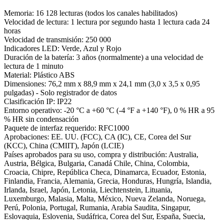
Memoria: 16 128 lecturas (todos los canales habilitados)
Velocidad de lectura: 1 lectura por segundo hasta 1 lectura cada 24
horas
Velocidad de transmisión: 250 000
Indicadores LED: Verde, Azul y Rojo
Duración de la batería: 3 años (normalmente) a una velocidad de
lectura de 1 minuto
Material: Plástico ABS
Dimensiones: 76,2 mm x 88,9 mm x 24,1 mm (3,0 x 3,5 x 0,95
pulgadas) - Solo registrador de datos
Clasificación IP: IP22
Entorno operativo: -20 °C a +60 °C (-4 °F a +140 °F), 0 % HR a 95
% HR sin condensación
Paquete de interfaz requerido: RFC1000
Aprobaciones: EE. UU. (FCC), CA (IC), CE, Corea del Sur
(KCC), China (CMIIT), Japón (LCIE)
Países aprobados para su uso, compra y distribución: Australia,
Austria, Bélgica, Bulgaria, Canadá Chile, China, Colombia,
Croacia, Chipre, República Checa, Dinamarca, Ecuador, Estonia,
Finlandia, Francia, Alemania, Grecia, Honduras, Hungría, Islandia,
Irlanda, Israel, Japón, Letonia, Liechtenstein, Lituania,
Luxemburgo, Malasia, Malta, México, Nueva Zelanda, Noruega,
Perú, Polonia, Portugal, Rumania, Arabia Saudita, Singapur,
Eslovaquia, Eslovenia, Sudáfrica, Corea del Sur, España, Suecia,