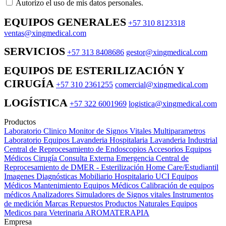
Autorizo ​​el uso de mis datos personales.
EQUIPOS GENERALES
+57 310 8123318
ventas@xingmedical.com
SERVICIOS
+57 313 8408686
gestor@xingmedical.com
EQUIPOS DE ESTERILIZACIÓN Y
CIRUGÍA
+57 310 2361255
comercial@xingmedical.com
LOGÍSTICA
+57 322 6001969
logistica@xingmedical.com
Productos
Laboratorio Clinico
Monitor de Signos Vitales Multiparametros
Laboratorio Equipos
Lavanderia Hospitalaria
Lavanderia Industrial
Central de Reprocesamiento de Endoscopios
Accesorios Equipos
Médicos
Cirugía
Consulta Externa
Emergencia
Central de
Reprocesamiento de DMER - Esterilización
Home Care/Estudiantil
Imagenes Diagnósticas
Mobiliario Hospitalario
UCI
Equipos
Médicos
Mantenimiento Equipos Médicos
Calibración de equipos
médicos
Analizadores
Simuladores de Signos vitales
Instrumentos
de medición
Marcas
Repuestos
Productos Naturales
Equipos
Medicos para Veterinaria
AROMATERAPIA
Empresa