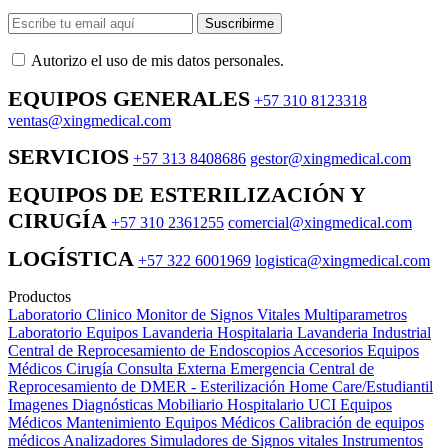
Suscribirme
Autorizo ​​el uso de mis datos personales.
EQUIPOS GENERALES
+57 310 8123318
ventas@xingmedical.com
SERVICIOS
+57 313 8408686
gestor@xingmedical.com
EQUIPOS DE ESTERILIZACIÓN Y
CIRUGÍA
+57 310 2361255
comercial@xingmedical.com
LOGÍSTICA
+57 322 6001969
logistica@xingmedical.com
Productos
Laboratorio Clinico
Monitor de Signos Vitales Multiparametros
Laboratorio Equipos
Lavanderia Hospitalaria
Lavanderia Industrial
Central de Reprocesamiento de Endoscopios
Accesorios Equipos
Médicos
Cirugía
Consulta Externa
Emergencia
Central de
Reprocesamiento de DMER - Esterilización
Home Care/Estudiantil
Imagenes Diagnósticas
Mobiliario Hospitalario
UCI
Equipos
Médicos
Mantenimiento Equipos Médicos
Calibración de equipos
médicos
Analizadores
Simuladores de Signos vitales
Instrumentos