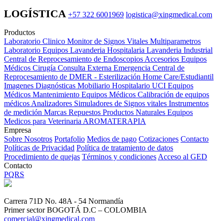
LOGÍSTICA
+57 322 6001969
logistica@xingmedical.com
Productos
Laboratorio Clinico
Monitor de Signos Vitales Multiparametros
Laboratorio Equipos
Lavanderia Hospitalaria
Lavanderia Industrial
Central de Reprocesamiento de Endoscopios
Accesorios Equipos
Médicos
Cirugía
Consulta Externa
Emergencia
Central de
Reprocesamiento de DMER - Esterilización
Home Care/Estudiantil
Imagenes Diagnósticas
Mobiliario Hospitalario
UCI
Equipos
Médicos
Mantenimiento Equipos Médicos
Calibración de equipos
médicos
Analizadores
Simuladores de Signos vitales
Instrumentos
de medición
Marcas
Repuestos
Productos Naturales
Equipos
Medicos para Veterinaria
AROMATERAPIA
Empresa
Sobre Nosotros
Portafolio
Medios de pago
Cotizaciones
Contacto
Políticas de Privacidad
Política de tratamiento de datos
Procedimiento de quejas
Términos y condiciones
Acceso al GED
Contacto
PQRS
Carrera 71D No. 48A - 54 Normandía
Primer sector BOGOTÁ D.C – COLOMBIA
comercial@xingmedical.com