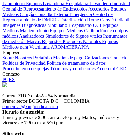
Laboratorio Equipos
Lavanderia Hospitalaria
Lavanderia Industrial
Central de Reprocesamiento de Endoscopios
Accesorios Equipos
Médicos
Cirugía
Consulta Externa
Emergencia
Central de
Reprocesamiento de DMER - Esterilización
Home Care/Estudiantil
Imagenes Diagnósticas
Mobiliario Hospitalario
UCI
Equipos
Médicos
Mantenimiento Equipos Médicos
Calibración de equipos
médicos
Analizadores
Simuladores de Signos vitales
Instrumentos
de medición
Marcas
Repuestos
Productos Naturales
Equipos
Medicos para Veterinaria
AROMATERAPIA
Empresa
Sobre Nosotros
Portafolio
Medios de pago
Cotizaciones
Contacto
Políticas de Privacidad
Política de tratamiento de datos
Procedimiento de quejas
Términos y condiciones
Acceso al GED
Contacto
PQRS
Carrera 71D No. 48A - 54 Normandía
Primer sector BOGOTÁ D.C – COLOMBIA
comercial@xingmedical.com
Horario de atención:
Lunes y jueves de 8:00 a.m. a 5:30 p.m y Martes, miércoles y
viernes: de 7:30 a.m. a 5:30 p.m
Sitios web: