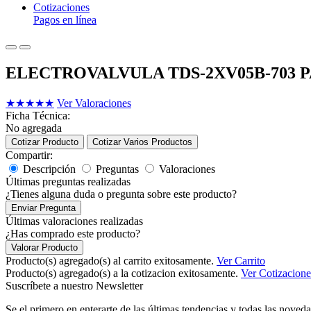
Cotizaciones
Pagos en línea
ELECTROVALVULA TDS-2XV05B-703
★
★
★
★
★
Ver Valoraciones
Ficha Técnica:
No agregada
Cotizar Producto
Cotizar Varios Productos
Compartir:
Descripción
Preguntas
Valoraciones
Últimas preguntas realizadas
¿Tienes alguna duda o pregunta sobre este producto?
Enviar Pregunta
Últimas valoraciones realizadas
¿Has comprado este producto?
Valorar Producto
Producto(s) agregado(s) al carrito exitosamente.
Ver Carrito
Producto(s) agregado(s) a la cotizacion exitosamente.
Ver Cotizacione
Suscríbete a nuestro Newsletter
Se el primero en enterarte de las últimas tendencias y todas las noveda