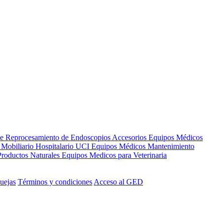
de Reprocesamiento de Endoscopios
Accesorios Equipos Médicos
s
Mobiliario Hospitalario
UCI
Equipos Médicos
Mantenimiento
Productos Naturales
Equipos Medicos para Veterinaria
uejas
Términos y condiciones
Acceso al GED