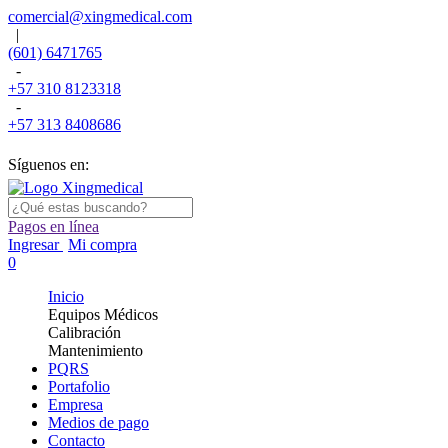
comercial@xingmedical.com
|
(601) 6471765
-
+57 310 8123318
-
+57 313 8408686
Síguenos en:
Pagos en línea
Ingresar
Mi compra
0
Inicio
Equipos Médicos
Calibración
Mantenimiento
PQRS
Portafolio
Empresa
Medios de pago
Contacto