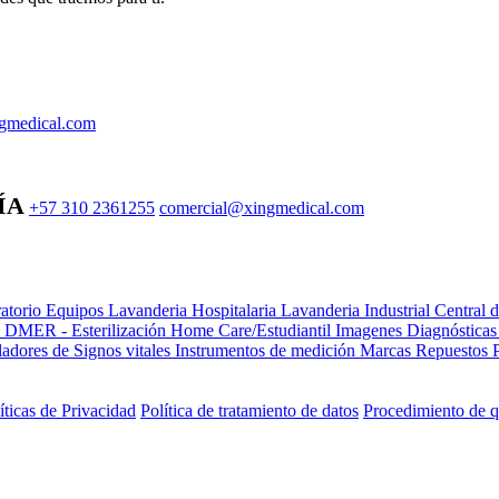
gmedical.com
ÍA
+57 310 2361255
comercial@xingmedical.com
atorio Equipos
Lavanderia Hospitalaria
Lavanderia Industrial
Central 
e DMER - Esterilización
Home Care/Estudiantil
Imagenes Diagnóstica
adores de Signos vitales
Instrumentos de medición
Marcas
Repuestos
íticas de Privacidad
Política de tratamiento de datos
Procedimiento de q