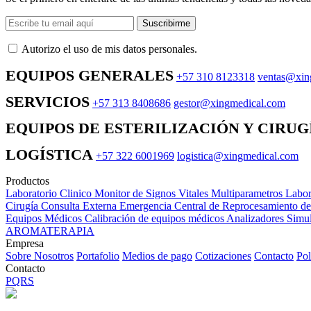
Suscribirme
Autorizo ​​el uso de mis datos personales.
EQUIPOS GENERALES
+57 310 8123318
ventas@xin
SERVICIOS
+57 313 8408686
gestor@xingmedical.com
EQUIPOS DE ESTERILIZACIÓN Y CIRUG
LOGÍSTICA
+57 322 6001969
logistica@xingmedical.com
Productos
Laboratorio Clinico
Monitor de Signos Vitales Multiparametros
Labor
Cirugía
Consulta Externa
Emergencia
Central de Reprocesamiento d
Equipos Médicos
Calibración de equipos médicos
Analizadores
Simul
AROMATERAPIA
Empresa
Sobre Nosotros
Portafolio
Medios de pago
Cotizaciones
Contacto
Pol
Contacto
PQRS