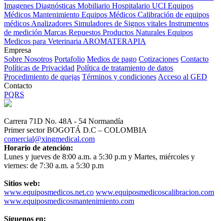
Imagenes Diagnósticas
Mobiliario Hospitalario
UCI
Equipos
Médicos
Mantenimiento Equipos Médicos
Calibración de equipos
médicos
Analizadores
Simuladores de Signos vitales
Instrumentos
de medición
Marcas
Repuestos
Productos Naturales
Equipos
Medicos para Veterinaria
AROMATERAPIA
Empresa
Sobre Nosotros
Portafolio
Medios de pago
Cotizaciones
Contacto
Políticas de Privacidad
Política de tratamiento de datos
Procedimiento de quejas
Términos y condiciones
Acceso al GED
Contacto
PQRS
Carrera 71D No. 48A - 54 Normandía
Primer sector BOGOTÁ D.C – COLOMBIA
comercial@xingmedical.com
Horario de atención:
Lunes y jueves de 8:00 a.m. a 5:30 p.m y Martes, miércoles y
viernes: de 7:30 a.m. a 5:30 p.m
Sitios web:
www.equiposmedicos.net.co
www.equiposmedicoscalibracion.com
www.equiposmedicosmantenimiento.com
Síguenos en: