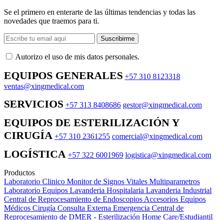
Se el primero en enterarte de las últimas tendencias y todas las
novedades que traemos para ti.
Suscribirme
Autorizo ​​el uso de mis datos personales.
EQUIPOS GENERALES
+57 310 8123318
ventas@xingmedical.com
SERVICIOS
+57 313 8408686
gestor@xingmedical.com
EQUIPOS DE ESTERILIZACIÓN Y
CIRUGÍA
+57 310 2361255
comercial@xingmedical.com
LOGÍSTICA
+57 322 6001969
logistica@xingmedical.com
Productos
Laboratorio Clinico
Monitor de Signos Vitales Multiparametros
Laboratorio Equipos
Lavanderia Hospitalaria
Lavanderia Industrial
Central de Reprocesamiento de Endoscopios
Accesorios Equipos
Médicos
Cirugía
Consulta Externa
Emergencia
Central de
Reprocesamiento de DMER - Esterilización
Home Care/Estudiantil